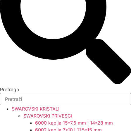
Pretraga
SWAROVSKI KRISTALI
SWAROVSKI PRIVESCI
6000 kaplja 15*7.5 mm i 14*28 mm
6002 kaplja 7*10 i 11.5*15 mm