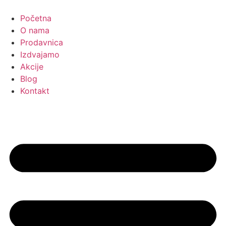
Skočite
na
Početna
sadržaj
O nama
Prodavnica
Izdvajamo
Akcije
Blog
Kontakt