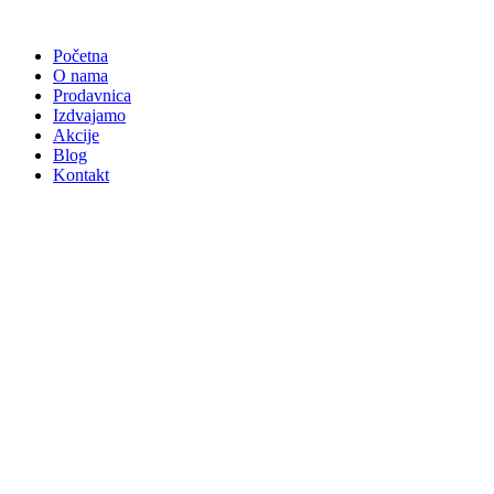
Skočite
na
Početna
sadržaj
O nama
Prodavnica
Izdvajamo
Akcije
Blog
Kontakt