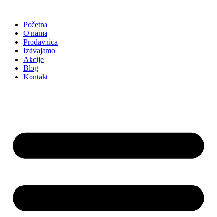
Skočite
na
Početna
sadržaj
O nama
Prodavnica
Izdvajamo
Akcije
Blog
Kontakt