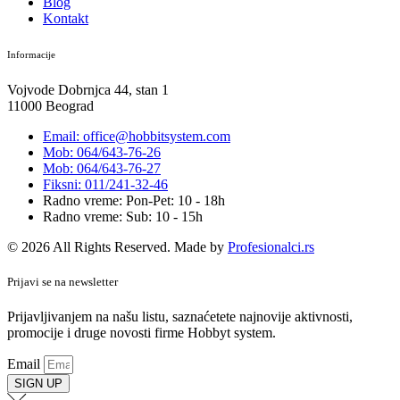
Blog
Kontakt
Informacije
Vojvode Dobrnjca 44, stan 1
11000 Beograd
Email: office@hobbitsystem.com
Mob: 064/643-76-26
Mob: 064/643-76-27
Fiksni: 011/241-32-46
Radno vreme: Pon-Pet: 10 - 18h
Radno vreme: Sub: 10 - 15h
© 2026 All Rights Reserved. Made by
Profesionalci.rs
Prijavi se na newsletter
Prijavljivanjem na našu listu, saznaćetete najnovije aktivnosti,
promocije i druge novosti firme Hobbyt system.
Email
SIGN UP