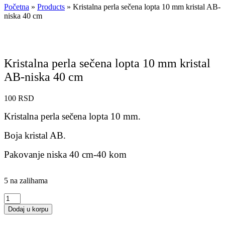
Početna
»
Products
»
Kristalna perla sečena lopta 10 mm kristal AB-
niska 40 cm
Kristalna perla sečena lopta 10 mm kristal
AB-niska 40 cm
100
RSD
Kristalna perla sečena lopta 10 mm.
Boja kristal AB.
Pakovanje niska 40 cm-40 kom
5 na zalihama
Kristalna
perla
Dodaj u korpu
sečena
lopta