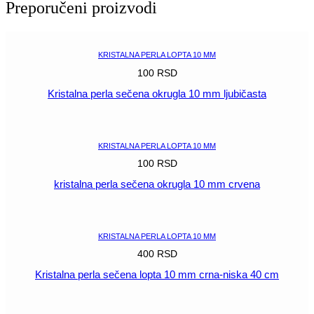
Preporučeni proizvodi
10
mm
kristal
AB-
KRISTALNA PERLA LOPTA 10 MM
niska
100
RSD
40
cm
Kristalna perla sečena okrugla 10 mm ljubičasta
količina
POGLEDAJ
KRISTALNA PERLA LOPTA 10 MM
100
RSD
kristalna perla sečena okrugla 10 mm crvena
POGLEDAJ
KRISTALNA PERLA LOPTA 10 MM
400
RSD
Kristalna perla sečena lopta 10 mm crna-niska 40 cm
POGLEDAJ