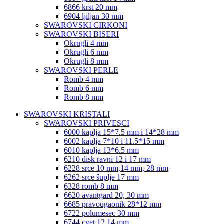
6866 krst 20 mm
6904 ljiljan 30 mm
SWAROVSKI CIRKONI
SWAROVSKI BISERI
Okrugli 4 mm
Okrugli 6 mm
Okrugli 8 mm
SWAROVSKI PERLE
Romb 4 mm
Romb 6 mm
Romb 8 mm
SWAROVSKI KRISTALI
SWAROVSKI PRIVESCI
6000 kaplja 15*7.5 mm i 14*28 mm
6002 kaplja 7*10 i 11.5*15 mm
6010 kaplja 13*6.5 mm
6210 disk ravni 12 i 17 mm
6228 srce 10 mm,14 mm, 28 mm
6262 srce šuplje 17 mm
6328 romb 8 mm
6620 avantgard 20, 30 mm
6685 pravougaonik 28*12 mm
6722 polumesec 30 mm
6744 cvet 12,14 mm