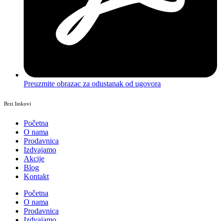
Preuzmite obrazac za odustanak od ugovora
Brzi linkovi
Početna
O nama
Prodavnica
Izdvajamo
Akcije
Blog
Kontakt
Početna
O nama
Prodavnica
Izdvajamo