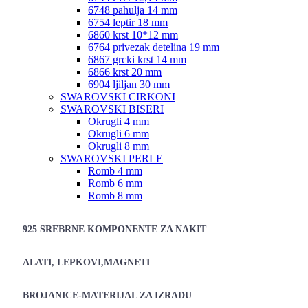
6748 pahulja 14 mm
6754 leptir 18 mm
6860 krst 10*12 mm
6764 privezak detelina 19 mm
6867 grcki krst 14 mm
6866 krst 20 mm
6904 ljiljan 30 mm
SWAROVSKI CIRKONI
SWAROVSKI BISERI
Okrugli 4 mm
Okrugli 6 mm
Okrugli 8 mm
SWAROVSKI PERLE
Romb 4 mm
Romb 6 mm
Romb 8 mm
925 SREBRNE KOMPONENTE ZA NAKIT
ALATI, LEPKOVI,MAGNETI
BROJANICE-MATERIJAL ZA IZRADU