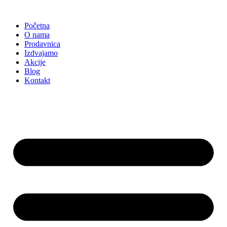
Skočite
na
Početna
sadržaj
O nama
Prodavnica
Izdvajamo
Akcije
Blog
Kontakt