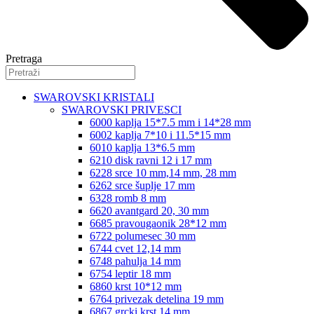
Pretraga
SWAROVSKI KRISTALI
SWAROVSKI PRIVESCI
6000 kaplja 15*7.5 mm i 14*28 mm
6002 kaplja 7*10 i 11.5*15 mm
6010 kaplja 13*6.5 mm
6210 disk ravni 12 i 17 mm
6228 srce 10 mm,14 mm, 28 mm
6262 srce šuplje 17 mm
6328 romb 8 mm
6620 avantgard 20, 30 mm
6685 pravougaonik 28*12 mm
6722 polumesec 30 mm
6744 cvet 12,14 mm
6748 pahulja 14 mm
6754 leptir 18 mm
6860 krst 10*12 mm
6764 privezak detelina 19 mm
6867 grcki krst 14 mm