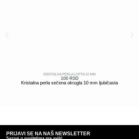
KRISTALNA PERLA LOPTA 10 MM
100
RSD
Kristalna perla sečena okrugla 10 mm ljubičasta
POGLEDAJ
PRIJAVI SE NA NAŠ NEWSLETTER
Saznaj o novitetima pre svih!