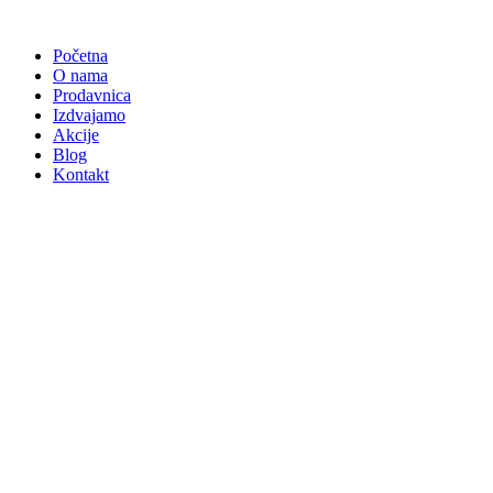
Skočite
na
Početna
sadržaj
O nama
Prodavnica
Izdvajamo
Akcije
Blog
Kontakt