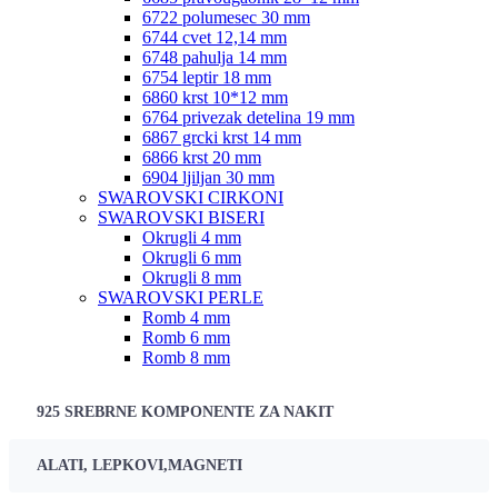
6722 polumesec 30 mm
6744 cvet 12,14 mm
6748 pahulja 14 mm
6754 leptir 18 mm
6860 krst 10*12 mm
6764 privezak detelina 19 mm
6867 grcki krst 14 mm
6866 krst 20 mm
6904 ljiljan 30 mm
SWAROVSKI CIRKONI
SWAROVSKI BISERI
Okrugli 4 mm
Okrugli 6 mm
Okrugli 8 mm
SWAROVSKI PERLE
Romb 4 mm
Romb 6 mm
Romb 8 mm
925 SREBRNE KOMPONENTE ZA NAKIT
ALATI, LEPKOVI,MAGNETI