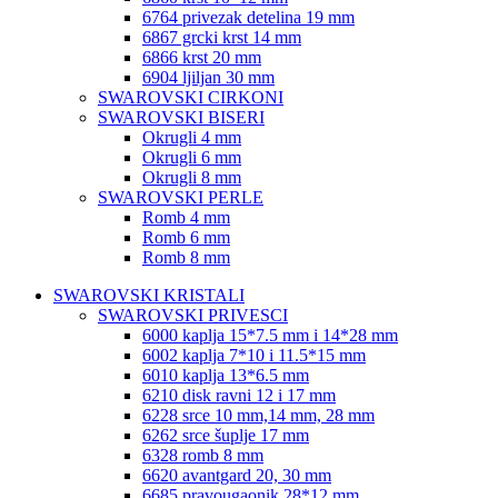
6764 privezak detelina 19 mm
6867 grcki krst 14 mm
6866 krst 20 mm
6904 ljiljan 30 mm
SWAROVSKI CIRKONI
SWAROVSKI BISERI
Okrugli 4 mm
Okrugli 6 mm
Okrugli 8 mm
SWAROVSKI PERLE
Romb 4 mm
Romb 6 mm
Romb 8 mm
SWAROVSKI KRISTALI
SWAROVSKI PRIVESCI
6000 kaplja 15*7.5 mm i 14*28 mm
6002 kaplja 7*10 i 11.5*15 mm
6010 kaplja 13*6.5 mm
6210 disk ravni 12 i 17 mm
6228 srce 10 mm,14 mm, 28 mm
6262 srce šuplje 17 mm
6328 romb 8 mm
6620 avantgard 20, 30 mm
6685 pravougaonik 28*12 mm