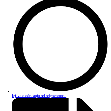
Izjava o odricanju od odgovornosti