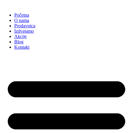
Skočite
na
Početna
sadržaj
O nama
Prodavnica
Izdvajamo
Akcije
Blog
Kontakt