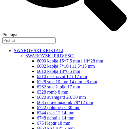
Pretraga
SWAROVSKI KRISTALI
SWAROVSKI PRIVESCI
6000 kaplja 15*7.5 mm i 14*28 mm
6002 kaplja 7*10 i 11.5*15 mm
6010 kaplja 13*6.5 mm
6210 disk ravni 12 i 17 mm
6228 srce 10 mm,14 mm, 28 mm
6262 srce šuplje 17 mm
6328 romb 8 mm
6620 avantgard 20, 30 mm
6685 pravougaonik 28*12 mm
6722 polumesec 30 mm
6744 cvet 12,14 mm
6748 pahulja 14 mm
6754 leptir 18 mm
6860 krst 10*12 mm