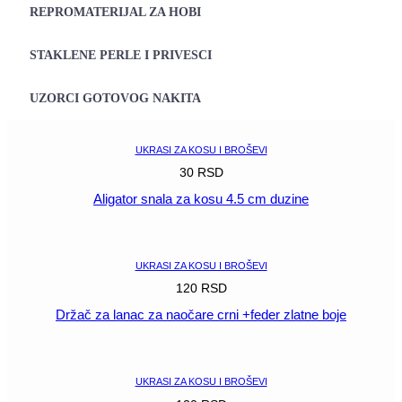
REPROMATERIJAL ZA HOBI
STAKLENE PERLE I PRIVESCI
UZORCI GOTOVOG NAKITA
UKRASI ZA KOSU I BROŠEVI
30
RSD
Aligator snala za kosu 4.5 cm duzine
POGLEDAJ
UKRASI ZA KOSU I BROŠEVI
120
RSD
Držač za lanac za naočare crni +feder zlatne boje
POGLEDAJ
UKRASI ZA KOSU I BROŠEVI