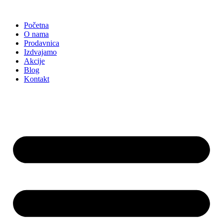
Skočite
na
Početna
sadržaj
O nama
Prodavnica
Izdvajamo
Akcije
Blog
Kontakt