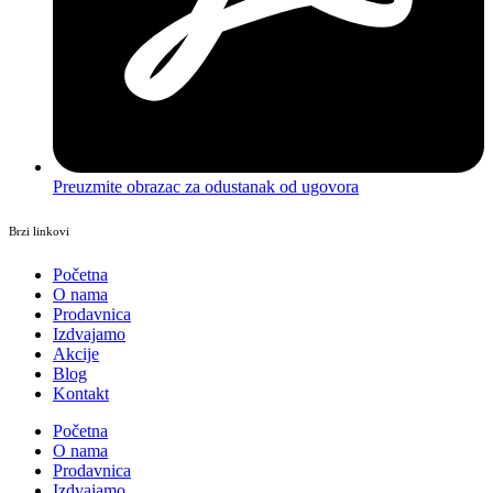
Preuzmite obrazac za odustanak od ugovora
Brzi linkovi
Početna
O nama
Prodavnica
Izdvajamo
Akcije
Blog
Kontakt
Početna
O nama
Prodavnica
Izdvajamo