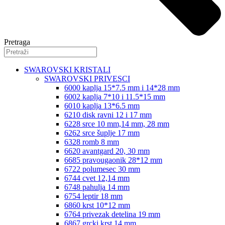
Pretraga
SWAROVSKI KRISTALI
SWAROVSKI PRIVESCI
6000 kaplja 15*7.5 mm i 14*28 mm
6002 kaplja 7*10 i 11.5*15 mm
6010 kaplja 13*6.5 mm
6210 disk ravni 12 i 17 mm
6228 srce 10 mm,14 mm, 28 mm
6262 srce šuplje 17 mm
6328 romb 8 mm
6620 avantgard 20, 30 mm
6685 pravougaonik 28*12 mm
6722 polumesec 30 mm
6744 cvet 12,14 mm
6748 pahulja 14 mm
6754 leptir 18 mm
6860 krst 10*12 mm
6764 privezak detelina 19 mm
6867 grcki krst 14 mm