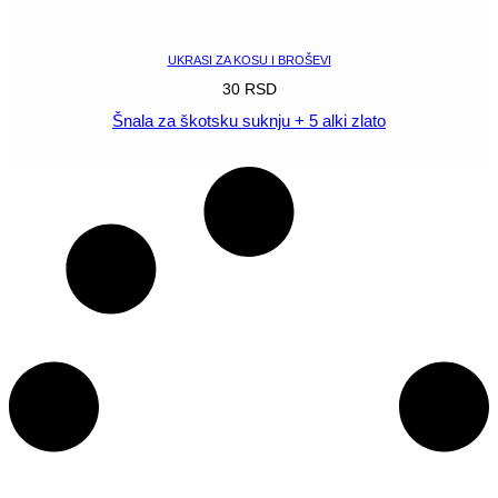
POGLEDAJ
UKRASI ZA KOSU I BROŠEVI
30
RSD
Šnala za škotsku suknju + 5 alki zlato
POGLEDAJ