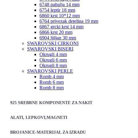
6748 pahulja 14 mm
6754 leptir 18 mm
6860 krst 10*12 mm
6764 privezak detelina 19 mm
6867 grcki krst 14 mm
6866 krst 20 mm
6904 ljiljan 30 mm
SWAROVSKI CIRKONI
SWAROVSKI BISERI
Okrugli 4 mm
Okrugli 6 mm
Okrugli 8 mm
SWAROVSKI PERLE
Romb 4 mm
Romb 6 mm
Romb 8 mm
925 SREBRNE KOMPONENTE ZA NAKIT
ALATI, LEPKOVI,MAGNETI
BROJANICE-MATERIJAL ZA IZRADU