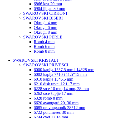
6866 krst 20 mm
6904 ljiljan 30 mm
SWAROVSKI CIRKONI
SWAROVSKI BISERI
Okrugli 4 mm
Okrugli 6 mm
Okrugli 8 mm
SWAROVSKI PERLE
Romb 4 mm
Romb 6 mm
Romb 8 mm
SWAROVSKI KRISTALI
SWAROVSKI PRIVESCI
6000 kaplja 15*7.5 mm i 14*28 mm
6002 kaplja 7*10 i 11.5*15 mm
6010 kaplja 13*6.5 mm
6210 disk ravni 12 i 17 mm
6228 srce 10 mm,14 mm, 28 mm
6262 srce šuplje 17 mm
6328 romb 8 mm
6620 avantgard 20, 30 mm
6685 pravougaonik 28*12 mm
6722 polumesec 30 mm
6744 cvet 12,14 mm