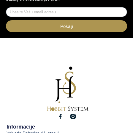
Pošalji
Informacije
Vojvode Dobrnjca 44, stan 1