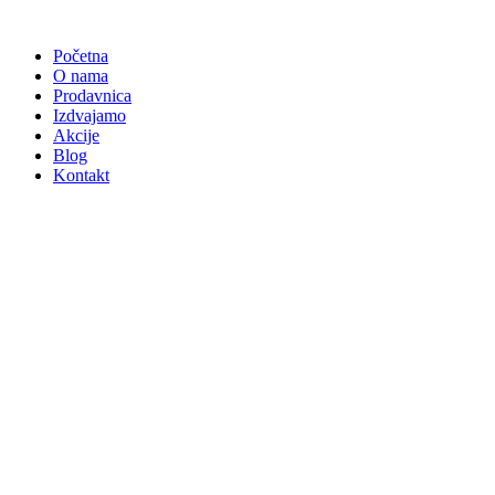
Skočite
na
Početna
sadržaj
O nama
Prodavnica
Izdvajamo
Akcije
Blog
Kontakt