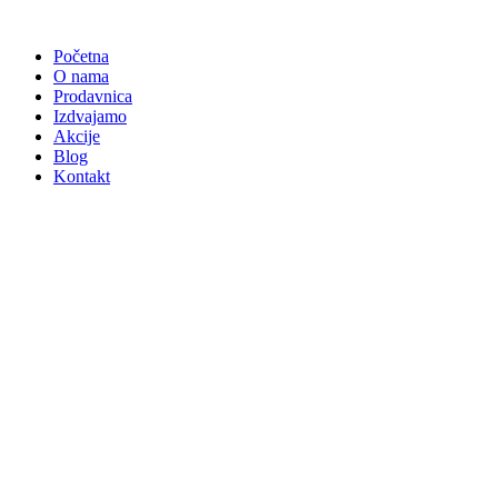
Skočite
na
Početna
sadržaj
O nama
Prodavnica
Izdvajamo
Akcije
Blog
Kontakt