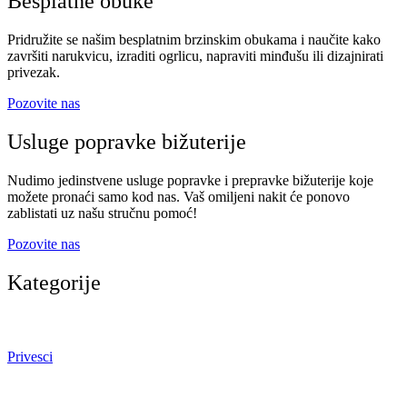
Besplatne obuke
Pridružite se našim besplatnim brzinskim obukama i naučite kako
završiti narukvicu, izraditi ogrlicu, napraviti minđušu ili dizajnirati
privezak.
Pozovite nas
Usluge popravke bižuterije
Nudimo jedinstvene usluge popravke i prepravke bižuterije koje
možete pronaći samo kod nas. Vaš omiljeni nakit će ponovo
zablistati uz našu stručnu pomoć!
Pozovite nas
Kategorije
Privesci