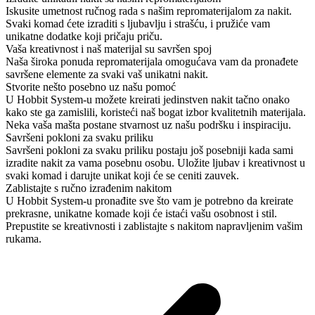
Iskusite umetnost ručnog rada s našim repromaterijalom za nakit.
Svaki komad ćete izraditi s ljubavlju i strašću, i pružiće vam
unikatne dodatke koji pričaju priču.
Vaša kreativnost i naš materijal su savršen spoj
Naša široka ponuda repromaterijala omogućava vam da pronađete
savršene elemente za svaki vaš unikatni nakit.
Stvorite nešto posebno uz našu pomoć
U Hobbit System-u možete kreirati jedinstven nakit tačno onako
kako ste ga zamislili, koristeći naš bogat izbor kvalitetnih materijala.
Neka vaša mašta postane stvarnost uz našu podršku i inspiraciju.
Savršeni pokloni za svaku priliku
Savršeni pokloni za svaku priliku postaju još posebniji kada sami
izradite nakit za vama posebnu osobu. Uložite ljubav i kreativnost u
svaki komad i darujte unikat koji će se ceniti zauvek.
Zablistajte s ručno izrađenim nakitom
U Hobbit System-u pronađite sve što vam je potrebno da kreirate
prekrasne, unikatne komade koji će istaći vašu osobnost i stil.
Prepustite se kreativnosti i zablistajte s nakitom napravljenim vašim
rukama.