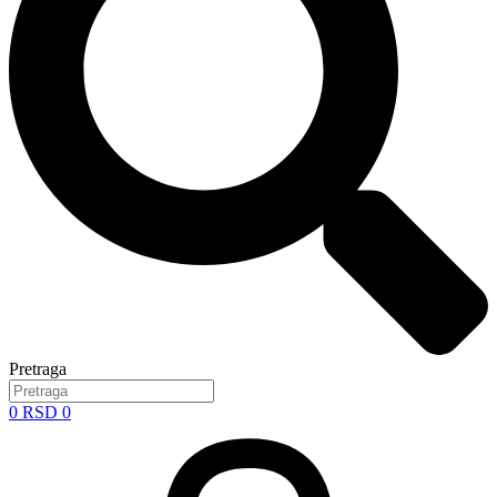
Pretraga
0
RSD
0