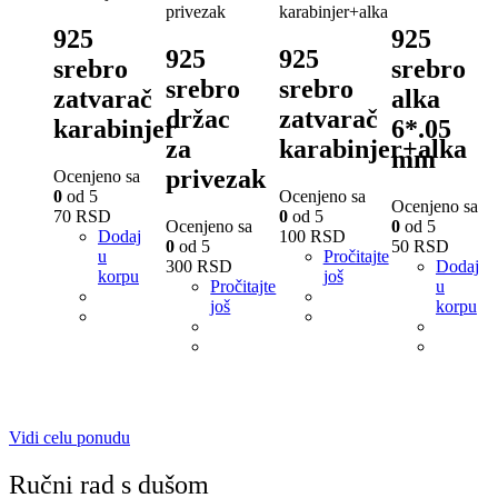
925
925
925
925
srebro
srebro
srebro
srebro
zatvarač
alka
držac
zatvarač
karabinjer
6*.05
za
karabinjer+alka
mm
privezak
Ocenjeno sa
0
od 5
Ocenjeno sa
Ocenjeno sa
70
RSD
0
od 5
Ocenjeno sa
0
od 5
Dodaj
100
RSD
0
od 5
50
RSD
u
Pročitajte
300
RSD
Dodaj
korpu
još
Pročitajte
u
još
korpu
Vidi celu ponudu
Ručni rad s dušom