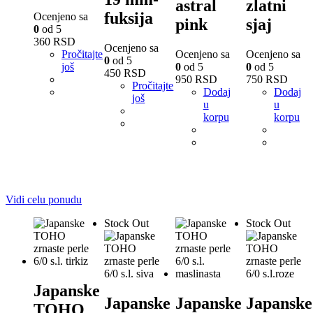
astral
zlatni
fuksija
Ocenjeno sa
pink
sjaj
0
od 5
360
RSD
Ocenjeno sa
Pročitajte
Ocenjeno sa
Ocenjeno sa
0
od 5
još
0
od 5
0
od 5
450
RSD
950
RSD
750
RSD
Pročitajte
Dodaj
Dodaj
još
u
u
korpu
korpu
Vidi celu ponudu
Stock Out
Stock Out
Japanske
Japanske
Japanske
Japanske
TOHO