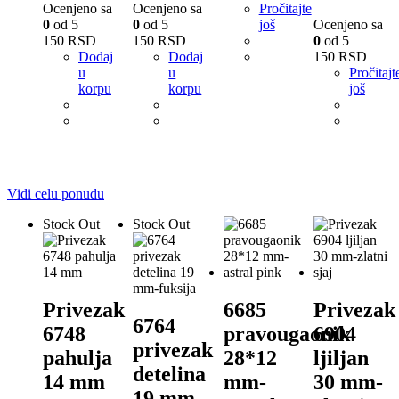
Ocenjeno sa
Ocenjeno sa
Pročitajte
0
od 5
0
od 5
još
Ocenjeno sa
150
RSD
150
RSD
0
od 5
Dodaj
Dodaj
150
RSD
u
u
Pročitajt
korpu
korpu
još
Vidi celu ponudu
Stock Out
Stock Out
Privezak
6685
Privezak
6764
6748
pravougaonik
6904
privezak
pahulja
28*12
ljiljan
detelina
14 mm
mm-
30 mm-
19 mm-