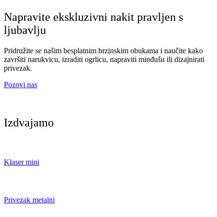
Napravite ekskluzivni nakit pravljen s
ljubavlju
Pridružite se našim besplatnim brzinskim obukama i naučite kako
završiti narukvicu, izraditi ogrlicu, napraviti minđušu ili dizajnirati
privezak.
Pozovi nas
Izdvajamo
Klaser mini
Privezak metalni