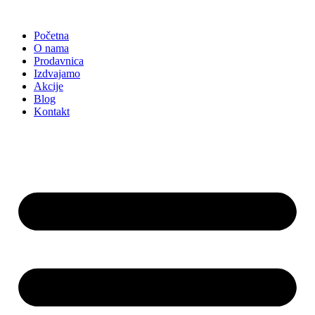
Skočite
na
Početna
sadržaj
O nama
Prodavnica
Izdvajamo
Akcije
Blog
Kontakt