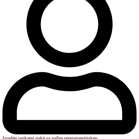
Izradite unikatni nakit sa našim repromaterijalom