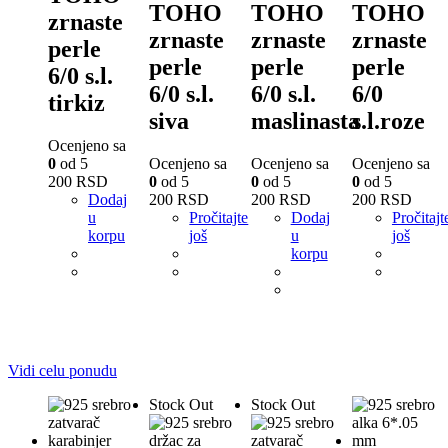
TOHO
TOHO
TOHO
zrnaste
zrnaste
zrnaste
zrnaste
perle
perle
perle
perle
6/0 s.l.
6/0 s.l.
6/0 s.l.
6/0
tirkiz
siva
maslinasta
s.l.roze
Ocenjeno sa
0
od 5
Ocenjeno sa
Ocenjeno sa
Ocenjeno sa
200
RSD
0
od 5
0
od 5
0
od 5
Dodaj
200
RSD
200
RSD
200
RSD
u
Pročitajte
Dodaj
Pročitajt
korpu
još
u
još
korpu
Vidi celu ponudu
Stock Out
Stock Out