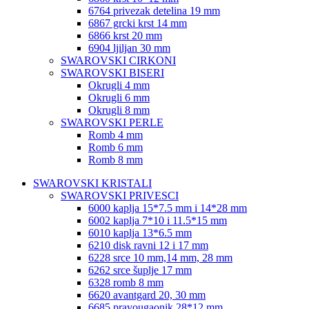
6764 privezak detelina 19 mm
6867 grcki krst 14 mm
6866 krst 20 mm
6904 ljiljan 30 mm
SWAROVSKI CIRKONI
SWAROVSKI BISERI
Okrugli 4 mm
Okrugli 6 mm
Okrugli 8 mm
SWAROVSKI PERLE
Romb 4 mm
Romb 6 mm
Romb 8 mm
SWAROVSKI KRISTALI
SWAROVSKI PRIVESCI
6000 kaplja 15*7.5 mm i 14*28 mm
6002 kaplja 7*10 i 11.5*15 mm
6010 kaplja 13*6.5 mm
6210 disk ravni 12 i 17 mm
6228 srce 10 mm,14 mm, 28 mm
6262 srce šuplje 17 mm
6328 romb 8 mm
6620 avantgard 20, 30 mm
6685 pravougaonik 28*12 mm