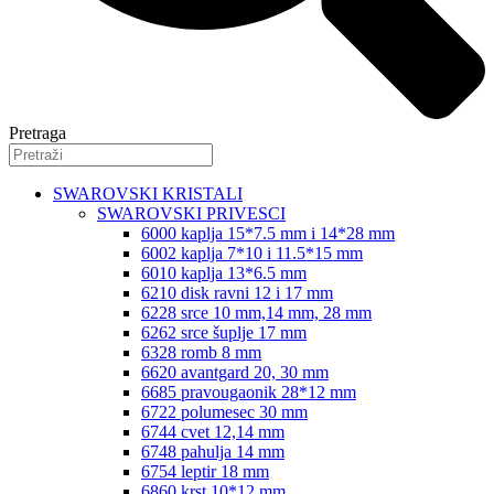
Pretraga
SWAROVSKI KRISTALI
SWAROVSKI PRIVESCI
6000 kaplja 15*7.5 mm i 14*28 mm
6002 kaplja 7*10 i 11.5*15 mm
6010 kaplja 13*6.5 mm
6210 disk ravni 12 i 17 mm
6228 srce 10 mm,14 mm, 28 mm
6262 srce šuplje 17 mm
6328 romb 8 mm
6620 avantgard 20, 30 mm
6685 pravougaonik 28*12 mm
6722 polumesec 30 mm
6744 cvet 12,14 mm
6748 pahulja 14 mm
6754 leptir 18 mm
6860 krst 10*12 mm