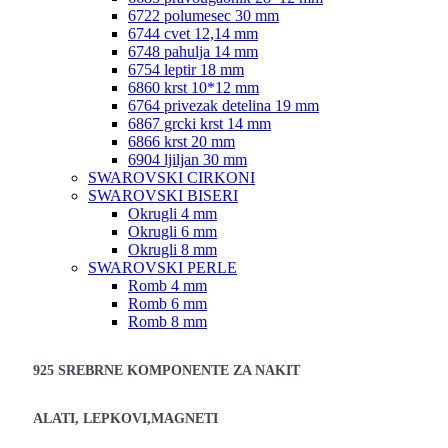
6722 polumesec 30 mm
6744 cvet 12,14 mm
6748 pahulja 14 mm
6754 leptir 18 mm
6860 krst 10*12 mm
6764 privezak detelina 19 mm
6867 grcki krst 14 mm
6866 krst 20 mm
6904 ljiljan 30 mm
SWAROVSKI CIRKONI
SWAROVSKI BISERI
Okrugli 4 mm
Okrugli 6 mm
Okrugli 8 mm
SWAROVSKI PERLE
Romb 4 mm
Romb 6 mm
Romb 8 mm
925 SREBRNE KOMPONENTE ZA NAKIT
ALATI, LEPKOVI,MAGNETI