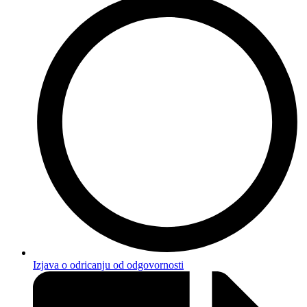
Izjava o odricanju od odgovornosti