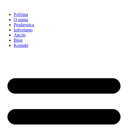
Skočite
na
Početna
sadržaj
O nama
Prodavnica
Izdvajamo
Akcije
Blog
Kontakt