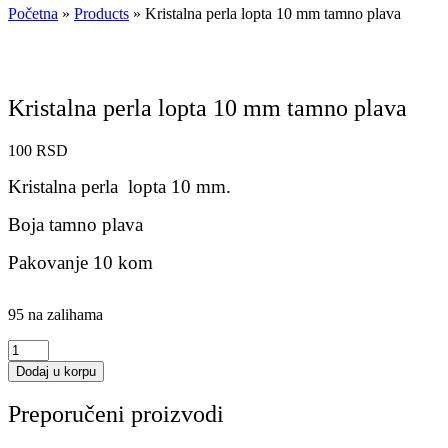
Početna
»
Products
»
Kristalna perla lopta 10 mm tamno plava
Kristalna perla lopta 10 mm tamno plava
100
RSD
Kristalna perla lopta 10 mm.
Boja tamno plava
Pakovanje 10 kom
95 na zalihama
Kristalna
perla
Dodaj u korpu
lopta
10
Preporučeni proizvodi
mm
tamno