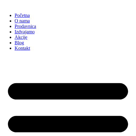
Skočite
na
Početna
sadržaj
O nama
Prodavnica
Izdvajamo
Akcije
Blog
Kontakt