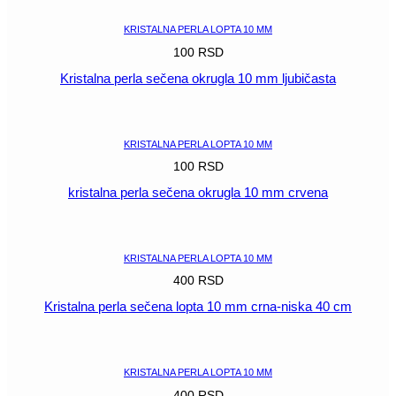
plava
količina
KRISTALNA PERLA LOPTA 10 MM
100
RSD
Kristalna perla sečena okrugla 10 mm ljubičasta
POGLEDAJ
KRISTALNA PERLA LOPTA 10 MM
100
RSD
kristalna perla sečena okrugla 10 mm crvena
POGLEDAJ
KRISTALNA PERLA LOPTA 10 MM
400
RSD
Kristalna perla sečena lopta 10 mm crna-niska 40 cm
POGLEDAJ
KRISTALNA PERLA LOPTA 10 MM
400
RSD