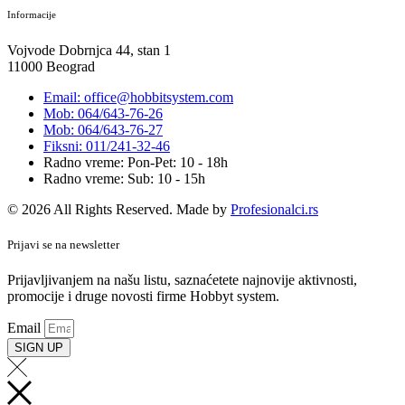
Informacije
Vojvode Dobrnjca 44, stan 1
11000 Beograd
Email: office@hobbitsystem.com
Mob: 064/643-76-26
Mob: 064/643-76-27
Fiksni: 011/241-32-46
Radno vreme: Pon-Pet: 10 - 18h
Radno vreme: Sub: 10 - 15h
© 2026 All Rights Reserved. Made by
Profesionalci.rs
Prijavi se na newsletter
Prijavljivanjem na našu listu, saznaćetete najnovije aktivnosti,
promocije i druge novosti firme Hobbyt system.
Email
SIGN UP