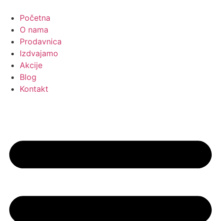
Skočite
na
Početna
sadržaj
O nama
Prodavnica
Izdvajamo
Akcije
Blog
Kontakt