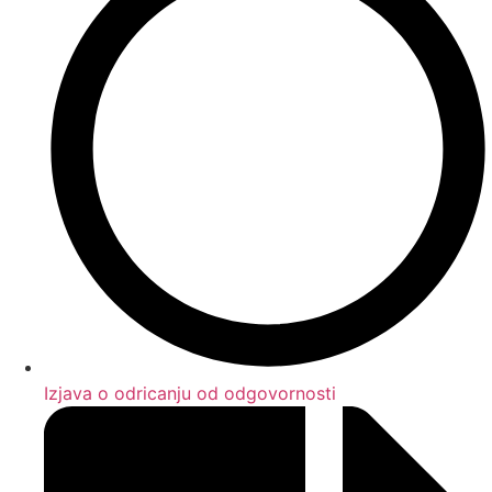
Izjava o odricanju od odgovornosti