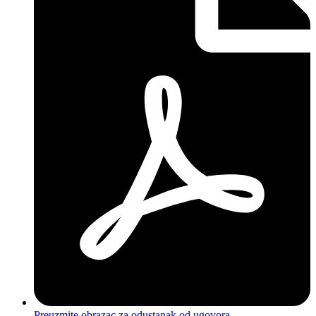
Preuzmite obrazac za odustanak od ugovora