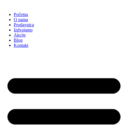
Skočite
na
Početna
sadržaj
O nama
Prodavnica
Izdvajamo
Akcije
Blog
Kontakt