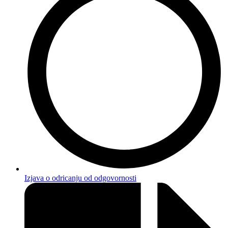
Izjava o odricanju od odgovornosti