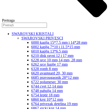
Pretraga
SWAROVSKI KRISTALI
SWAROVSKI PRIVESCI
6000 kaplja 15*7.5 mm i 14*28 mm
6002 kaplja 7*10 i 11.5*15 mm
6010 kaplja 13*6.5 mm
6210 disk ravni 12 i 17 mm
6228 srce 10 mm,14 mm, 28 mm
6262 srce šuplje 17 mm
6328 romb 8 mm
6620 avantgard 20, 30 mm
6685 pravougaonik 28*12 mm
6722 polumesec 30 mm
6744 cvet 12,14 mm
6748 pahulja 14 mm
6754 leptir 18 mm
6860 krst 10*12 mm
6764 privezak detelina 19 mm
6867 grcki krst 14 mm