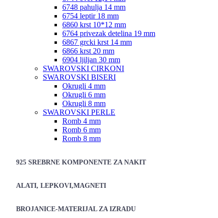
6748 pahulja 14 mm
6754 leptir 18 mm
6860 krst 10*12 mm
6764 privezak detelina 19 mm
6867 grcki krst 14 mm
6866 krst 20 mm
6904 ljiljan 30 mm
SWAROVSKI CIRKONI
SWAROVSKI BISERI
Okrugli 4 mm
Okrugli 6 mm
Okrugli 8 mm
SWAROVSKI PERLE
Romb 4 mm
Romb 6 mm
Romb 8 mm
925 SREBRNE KOMPONENTE ZA NAKIT
ALATI, LEPKOVI,MAGNETI
BROJANICE-MATERIJAL ZA IZRADU