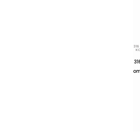
316
K
31
om