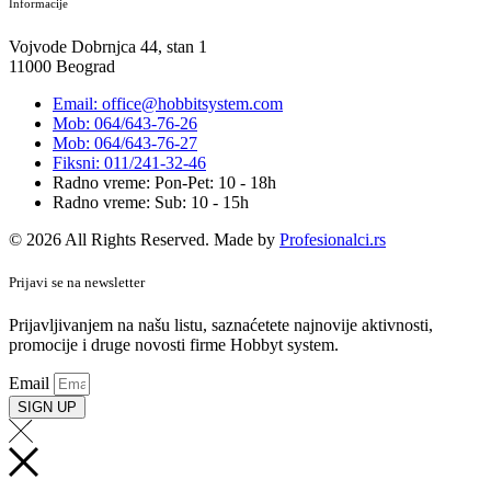
Informacije
Vojvode Dobrnjca 44, stan 1
11000 Beograd
Email: office@hobbitsystem.com
Mob: 064/643-76-26
Mob: 064/643-76-27
Fiksni: 011/241-32-46
Radno vreme: Pon-Pet: 10 - 18h
Radno vreme: Sub: 10 - 15h
© 2026 All Rights Reserved. Made by
Profesionalci.rs
Prijavi se na newsletter
Prijavljivanjem na našu listu, saznaćetete najnovije aktivnosti,
promocije i druge novosti firme Hobbyt system.
Email
SIGN UP