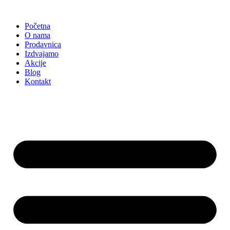
Skočite
na
Početna
sadržaj
O nama
Prodavnica
Izdvajamo
Akcije
Blog
Kontakt