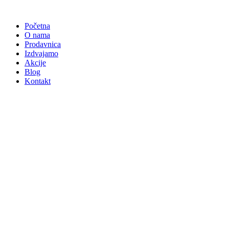
Skočite
na
Početna
sadržaj
O nama
Prodavnica
Izdvajamo
Akcije
Blog
Kontakt