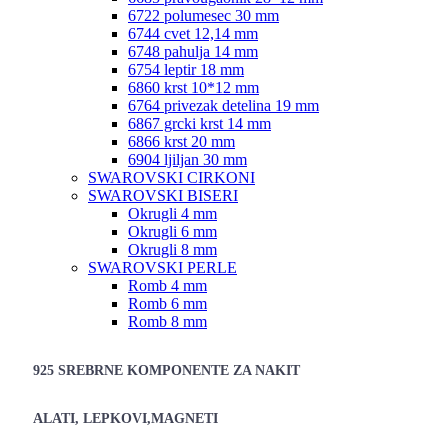
6722 polumesec 30 mm
6744 cvet 12,14 mm
6748 pahulja 14 mm
6754 leptir 18 mm
6860 krst 10*12 mm
6764 privezak detelina 19 mm
6867 grcki krst 14 mm
6866 krst 20 mm
6904 ljiljan 30 mm
SWAROVSKI CIRKONI
SWAROVSKI BISERI
Okrugli 4 mm
Okrugli 6 mm
Okrugli 8 mm
SWAROVSKI PERLE
Romb 4 mm
Romb 6 mm
Romb 8 mm
925 SREBRNE KOMPONENTE ZA NAKIT
ALATI, LEPKOVI,MAGNETI