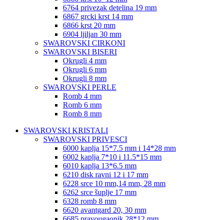
6764 privezak detelina 19 mm
6867 grcki krst 14 mm
6866 krst 20 mm
6904 ljiljan 30 mm
SWAROVSKI CIRKONI
SWAROVSKI BISERI
Okrugli 4 mm
Okrugli 6 mm
Okrugli 8 mm
SWAROVSKI PERLE
Romb 4 mm
Romb 6 mm
Romb 8 mm
SWAROVSKI KRISTALI
SWAROVSKI PRIVESCI
6000 kaplja 15*7.5 mm i 14*28 mm
6002 kaplja 7*10 i 11.5*15 mm
6010 kaplja 13*6.5 mm
6210 disk ravni 12 i 17 mm
6228 srce 10 mm,14 mm, 28 mm
6262 srce šuplje 17 mm
6328 romb 8 mm
6620 avantgard 20, 30 mm
6685 pravougaonik 28*12 mm