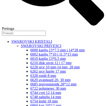
Pretraga
SWAROVSKI KRISTALI
SWAROVSKI PRIVESCI
6000 kaplja 15*7.5 mm i 14*28 mm
6002 kaplja 7*10 i 11.5*15 mm
6010 kaplja 13*6.5 mm
6210 disk ravni 12 i 17 mm
6228 srce 10 mm,14 mm, 28 mm
6262 srce šuplje 17 mm
6328 romb 8 mm
6620 avantgard 20, 30 mm
6685 pravougaonik 28*12 mm
6722 polumesec 30 mm
6744 cvet 12,14 mm
6748 pahulja 14 mm
6754 leptir 18 mm
6860 krst 10*12 mm