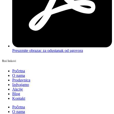
Preuzmite obrazac za odustanak od ugovora
Brzi linkovi
Početna
O nama
Prodavnica
Izdvajamo
Akcije
Blog
Kontakt
Početna
O nama