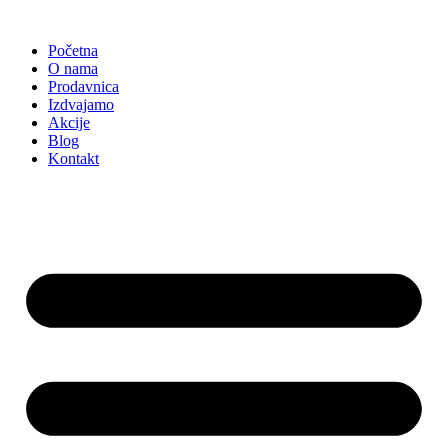
Skočite
na
Početna
sadržaj
O nama
Prodavnica
Izdvajamo
Akcije
Blog
Kontakt