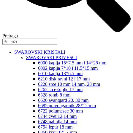
Pretraga
SWAROVSKI KRISTALI
SWAROVSKI PRIVESCI
6000 kaplja 15*7.5 mm i 14*28 mm
6002 kaplja 7*10 i 11.5*15 mm
6010 kaplja 13*6.5 mm
6210 disk ravni 12 i 17 mm
6228 srce 10 mm,14 mm, 28 mm
6262 srce šuplje 17 mm
6328 romb 8 mm
6620 avantgard 20, 30 mm
6685 pravougaonik 28*12 mm
6722 polumesec 30 mm
6744 cvet 12,14 mm
6748 pahulja 14 mm
6754 leptir 18 mm
6860 krst 10*12 mm