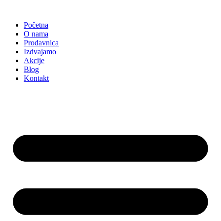
Skočite
na
Početna
sadržaj
O nama
Prodavnica
Izdvajamo
Akcije
Blog
Kontakt