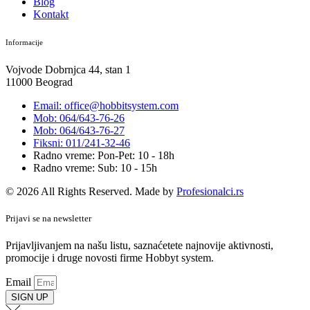
Blog
Kontakt
Informacije
Vojvode Dobrnjca 44, stan 1
11000 Beograd
Email: office@hobbitsystem.com
Mob: 064/643-76-26
Mob: 064/643-76-27
Fiksni: 011/241-32-46
Radno vreme: Pon-Pet: 10 - 18h
Radno vreme: Sub: 10 - 15h
© 2026 All Rights Reserved. Made by
Profesionalci.rs
Prijavi se na newsletter
Prijavljivanjem na našu listu, saznaćetete najnovije aktivnosti,
promocije i druge novosti firme Hobbyt system.
Email
SIGN UP