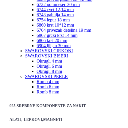
6722 polumesec 30 mm
6744 cvet 12,14 mm
6748 pahulja 14 mm
6754 leptir 18 mm
6860 krst 10*12 mm
6764 privezak detelina 19 mm
6867 grcki krst 14 mm
6866 krst 20 mm
6904 ljiljan 30 mm
SWAROVSKI CIRKONI
SWAROVSKI BISERI
Okrugli 4 mm
Okrugli 6 mm
Okrugli 8 mm
SWAROVSKI PERLE
Romb 4 mm
Romb 6 mm
Romb 8 mm
925 SREBRNE KOMPONENTE ZA NAKIT
ALATI, LEPKOVI,MAGNETI