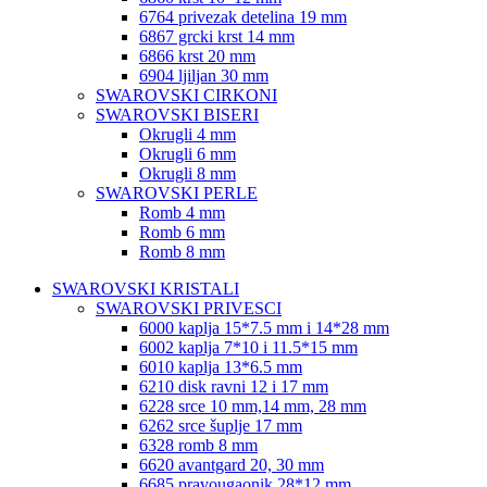
6764 privezak detelina 19 mm
6867 grcki krst 14 mm
6866 krst 20 mm
6904 ljiljan 30 mm
SWAROVSKI CIRKONI
SWAROVSKI BISERI
Okrugli 4 mm
Okrugli 6 mm
Okrugli 8 mm
SWAROVSKI PERLE
Romb 4 mm
Romb 6 mm
Romb 8 mm
SWAROVSKI KRISTALI
SWAROVSKI PRIVESCI
6000 kaplja 15*7.5 mm i 14*28 mm
6002 kaplja 7*10 i 11.5*15 mm
6010 kaplja 13*6.5 mm
6210 disk ravni 12 i 17 mm
6228 srce 10 mm,14 mm, 28 mm
6262 srce šuplje 17 mm
6328 romb 8 mm
6620 avantgard 20, 30 mm
6685 pravougaonik 28*12 mm