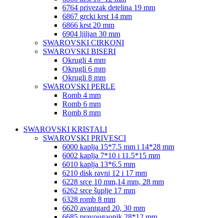
6764 privezak detelina 19 mm
6867 grcki krst 14 mm
6866 krst 20 mm
6904 ljiljan 30 mm
SWAROVSKI CIRKONI
SWAROVSKI BISERI
Okrugli 4 mm
Okrugli 6 mm
Okrugli 8 mm
SWAROVSKI PERLE
Romb 4 mm
Romb 6 mm
Romb 8 mm
SWAROVSKI KRISTALI
SWAROVSKI PRIVESCI
6000 kaplja 15*7.5 mm i 14*28 mm
6002 kaplja 7*10 i 11.5*15 mm
6010 kaplja 13*6.5 mm
6210 disk ravni 12 i 17 mm
6228 srce 10 mm,14 mm, 28 mm
6262 srce šuplje 17 mm
6328 romb 8 mm
6620 avantgard 20, 30 mm
6685 pravougaonik 28*12 mm