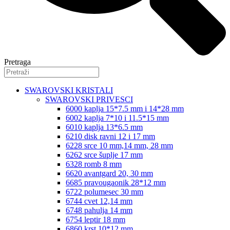
Pretraga
SWAROVSKI KRISTALI
SWAROVSKI PRIVESCI
6000 kaplja 15*7.5 mm i 14*28 mm
6002 kaplja 7*10 i 11.5*15 mm
6010 kaplja 13*6.5 mm
6210 disk ravni 12 i 17 mm
6228 srce 10 mm,14 mm, 28 mm
6262 srce šuplje 17 mm
6328 romb 8 mm
6620 avantgard 20, 30 mm
6685 pravougaonik 28*12 mm
6722 polumesec 30 mm
6744 cvet 12,14 mm
6748 pahulja 14 mm
6754 leptir 18 mm
6860 krst 10*12 mm