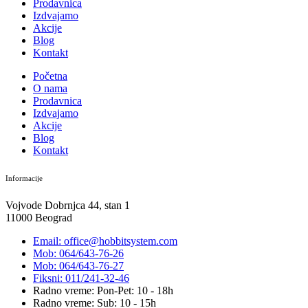
Prodavnica
Izdvajamo
Akcije
Blog
Kontakt
Početna
O nama
Prodavnica
Izdvajamo
Akcije
Blog
Kontakt
Informacije
Vojvode Dobrnjca 44, stan 1
11000 Beograd
Email: office@hobbitsystem.com
Mob: 064/643-76-26
Mob: 064/643-76-27
Fiksni: 011/241-32-46
Radno vreme: Pon-Pet: 10 - 18h
Radno vreme: Sub: 10 - 15h