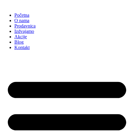
Skočite
na
Početna
sadržaj
O nama
Prodavnica
Izdvajamo
Akcije
Blog
Kontakt