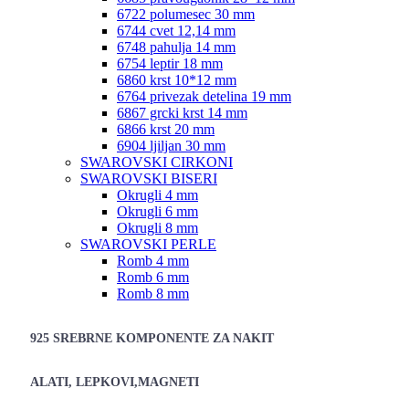
6722 polumesec 30 mm
6744 cvet 12,14 mm
6748 pahulja 14 mm
6754 leptir 18 mm
6860 krst 10*12 mm
6764 privezak detelina 19 mm
6867 grcki krst 14 mm
6866 krst 20 mm
6904 ljiljan 30 mm
SWAROVSKI CIRKONI
SWAROVSKI BISERI
Okrugli 4 mm
Okrugli 6 mm
Okrugli 8 mm
SWAROVSKI PERLE
Romb 4 mm
Romb 6 mm
Romb 8 mm
925 SREBRNE KOMPONENTE ZA NAKIT
ALATI, LEPKOVI,MAGNETI