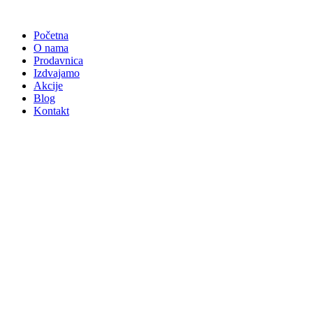
Skočite
na
Početna
sadržaj
O nama
Prodavnica
Izdvajamo
Akcije
Blog
Kontakt