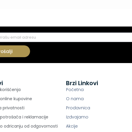
Pošalji
vi
Brzi Linkovi
 korišćenja
Početna
 online kupovine
O nama
ka privatnosti
Prodavnica
potrošača i reklamacije
Izdvajamo
 o odricanju od odgovornosti
Akcije