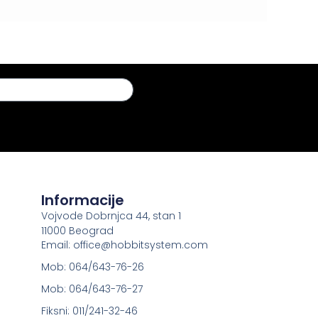
Informacije
Vojvode Dobrnjca 44, stan 1
11000 Beograd
Email: office@hobbitsystem.com
Mob: 064/643-76-26
Mob: 064/643-76-27
Fiksni: 011/241-32-46