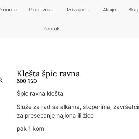
O nama
Prodavnica
Izdvajamo
Akcije
Blog
Kontakt
Klešta špic ravna
600
RSD
Špic ravna klešta
Služe za rad sa alkama, stoperima, završetc
za presecanje najlona ili žice
pak 1 kom