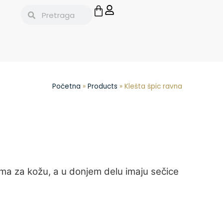
Početna
»
Products
»
Klešta špic ravna
ima za kožu, a u donjem delu imaju sečice