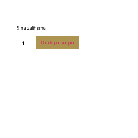
5 na zalihama
Dodaj u korpu