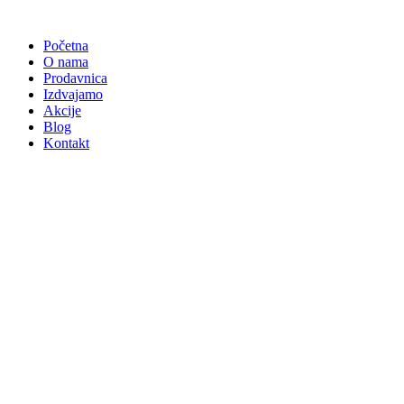
Skočite
na
Početna
sadržaj
O nama
Prodavnica
Izdvajamo
Akcije
Blog
Kontakt