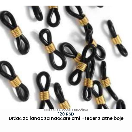
UKRASI ZA KOSU I BROŠEVI
120
RSD
Držač za lanac za naočare crni +feder zlatne boje
POGLEDAJ