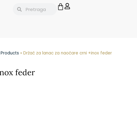
»
Products
»
Držač za lanac za naočare crni +inox feder
inox feder