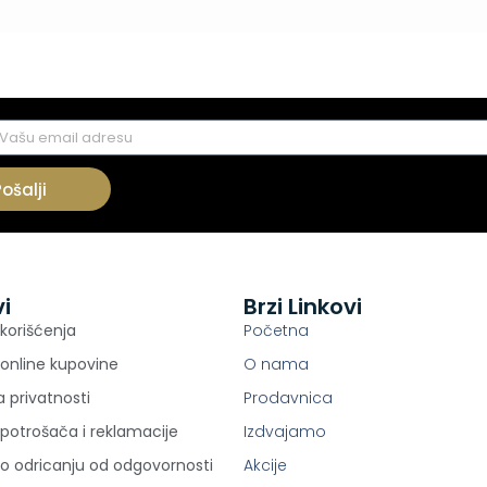
Pošalji
vi
Brzi Linkovi
 korišćenja
Početna
 online kupovine
O nama
ka privatnosti
Prodavnica
potrošača i reklamacije
Izdvajamo
 o odricanju od odgovornosti
Akcije