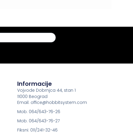
Informacije
Vojvode Dobrnjca 44, stan 1
11000 Beograd
Email: office@hobbitsystem.com
Mob: 064/643-76-26
Mob: 064/643-76-27
Fiksni: 011/241-32-46