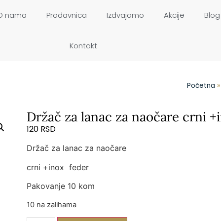
O nama
Prodavnica
Izdvajamo
Akcije
Blog
Kontakt
Početna
Držač za lanac za naočare crni +
120
RSD
Držač za lanac za naočare
crni +inox feder
Pakovanje 10 kom
10 na zalihama