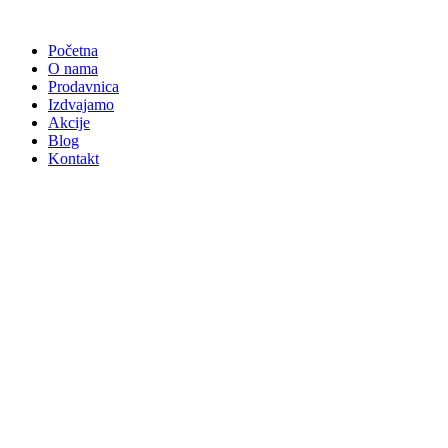
Skočite
na
Početna
sadržaj
O nama
Prodavnica
Izdvajamo
Akcije
Blog
Kontakt