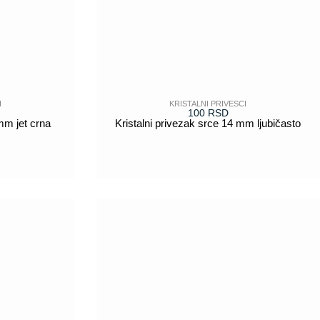
I
KRISTALNI PRIVESCI
100
RSD
mm jet crna
Kristalni privezak srce 14 mm ljubičasto
POGLEDAJ