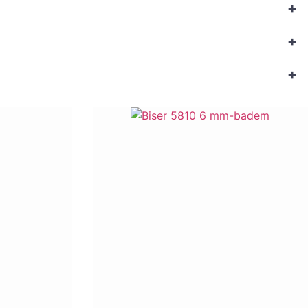
+
+
+