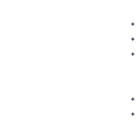
+
+
+
+
+