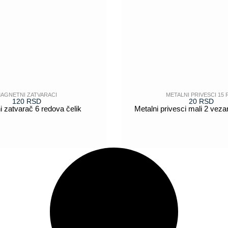
AGNETNI ZATVARACI
METALNI PRIVESCI 15 
120
RSD
20
RSD
 zatvarač 6 redova čelik
Metalni privesci mali 2 veza
POGLEDAJ
POGLEDAJ