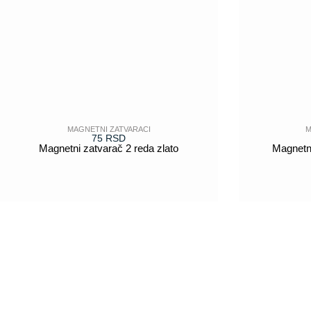
MAGNETNI ZATVARACI
M
75
RSD
Magnetni zatvarač 2 reda zlato
Magnetni
POGLEDAJ