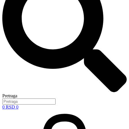
Pretraga
0
RSD
0