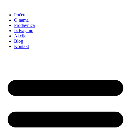
Skočite
na
Početna
sadržaj
O nama
Prodavnica
Izdvajamo
Akcije
Blog
Kontakt