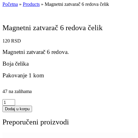
Početna
»
Products
»
Magnetni zatvarač 6 redova čelik
Magnetni zatvarač 6 redova čelik
120
RSD
Magnetni zatvarač 6 redova.
Boja čelika
Pakovanje 1 kom
47 na zalihama
Magnetni
zatvarač
Dodaj u korpu
6
redova
Preporučeni proizvodi
čelik
količina