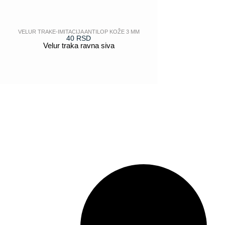
VELUR TRAKE-IMITACIJA ANTILOP KOŽE 3 MM
40
RSD
Velur traka ravna siva
POGLEDAJ