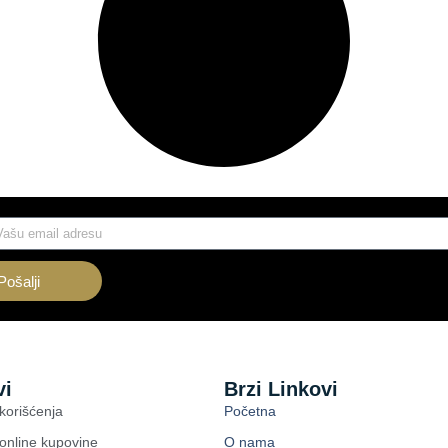
Pošalji
vi
Brzi Linkovi
 korišćenja
Početna
 online kupovine
O nama