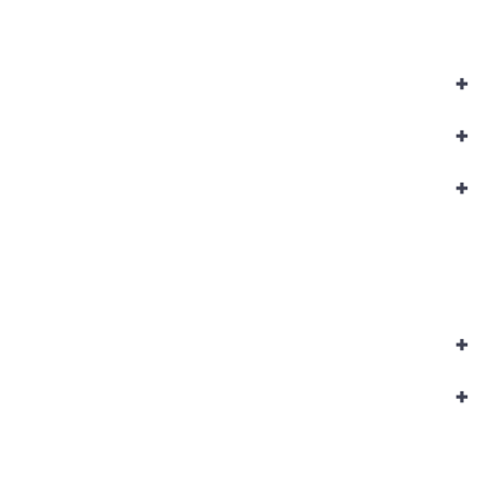
+
+
+
+
+