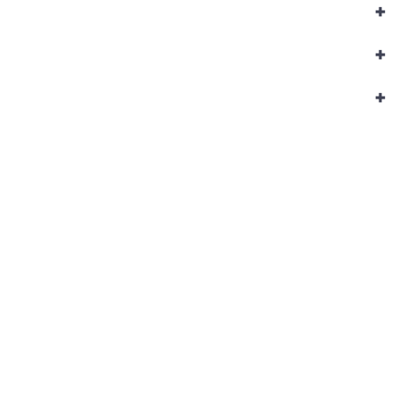
+
+
+