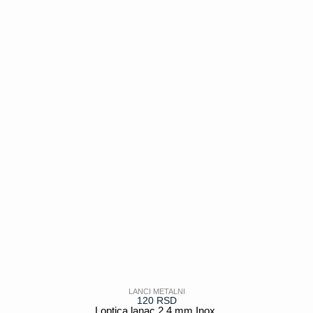
POGLEDAJ
LANCI METALNI
120
RSD
Loptica lanac 2.4 mm Inox.