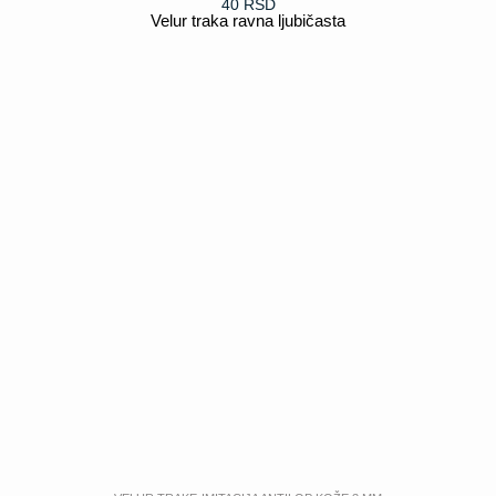
40
RSD
Velur traka ravna ljubičasta
POGLEDAJ