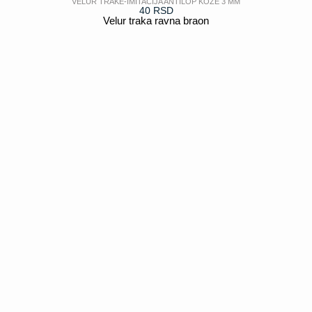
VELUR TRAKE-IMITACIJA ANTILOP KOŽE 3 MM
40
RSD
Velur traka ravna braon
POGLEDAJ