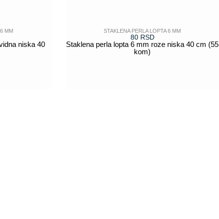
 6 MM
STAKLENA PERLA LOPTA 6 MM
80
RSD
vidna niska 40
Staklena perla lopta 6 mm roze niska 40 cm (55
kom)
POGLEDAJ