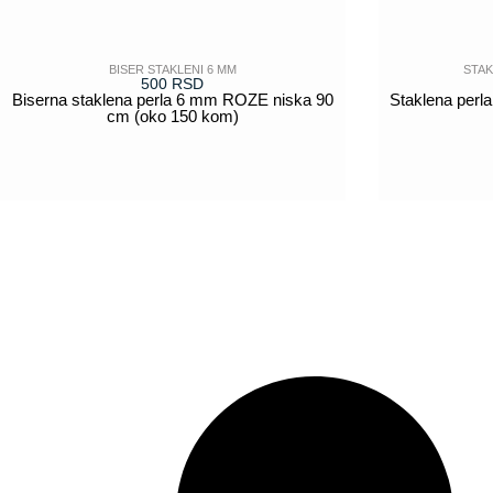
BISER STAKLENI 6 MM
STAK
500
RSD
Biserna staklena perla 6 mm ROZE niska 90
Staklena perl
cm (oko 150 kom)
POGLEDAJ