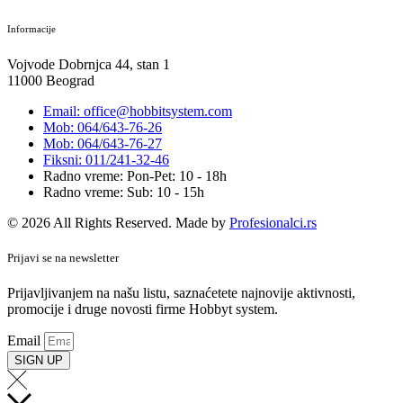
Informacije
Vojvode Dobrnjca 44, stan 1
11000 Beograd
Email: office@hobbitsystem.com
Mob: 064/643-76-26
Mob: 064/643-76-27
Fiksni: 011/241-32-46
Radno vreme: Pon-Pet: 10 - 18h
Radno vreme: Sub: 10 - 15h
© 2026 All Rights Reserved. Made by
Profesionalci.rs
Prijavi se na newsletter
Prijavljivanjem na našu listu, saznaćetete najnovije aktivnosti,
promocije i druge novosti firme Hobbyt system.
Email
SIGN UP