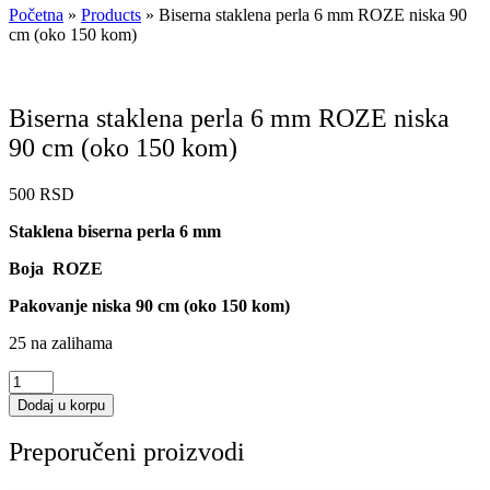
Početna
»
Products
»
Biserna staklena perla 6 mm ROZE niska 90
cm (oko 150 kom)
Biserna staklena perla 6 mm ROZE niska
90 cm (oko 150 kom)
500
RSD
Staklena biserna perla 6 mm
Boja ROZE
Pakovanje niska 90 cm (oko 150 kom)
25 na zalihama
Biserna
staklena
Dodaj u korpu
perla
6
Preporučeni proizvodi
mm
ROZE