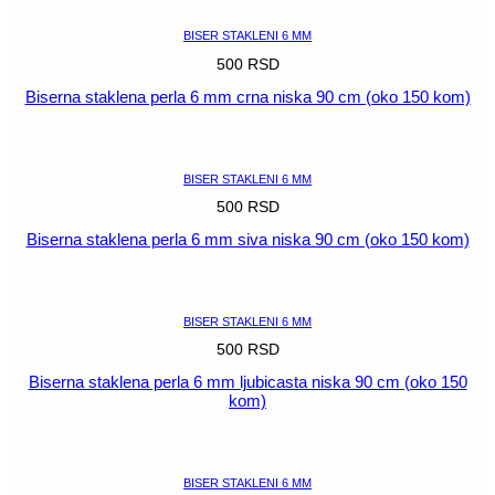
niska
90
BISER STAKLENI 6 MM
cm
500
RSD
(oko
150
Biserna staklena perla 6 mm crna niska 90 cm (oko 150 kom)
kom)
količina
POGLEDAJ
BISER STAKLENI 6 MM
500
RSD
Biserna staklena perla 6 mm siva niska 90 cm (oko 150 kom)
POGLEDAJ
BISER STAKLENI 6 MM
500
RSD
Biserna staklena perla 6 mm ljubicasta niska 90 cm (oko 150
kom)
POGLEDAJ
BISER STAKLENI 6 MM