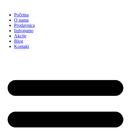
Skočite
na
Početna
sadržaj
O nama
Prodavnica
Izdvajamo
Akcije
Blog
Kontakt