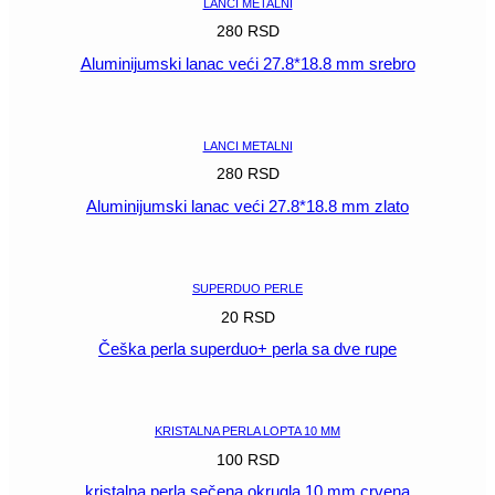
LANCI METALNI
280
RSD
Aluminijumski lanac veći 27.8*18.8 mm srebro
POGLEDAJ
LANCI METALNI
280
RSD
Aluminijumski lanac veći 27.8*18.8 mm zlato
POGLEDAJ
SUPERDUO PERLE
20
RSD
Češka perla superduo+ perla sa dve rupe
POGLEDAJ
KRISTALNA PERLA LOPTA 10 MM
100
RSD
kristalna perla sečena okrugla 10 mm crvena