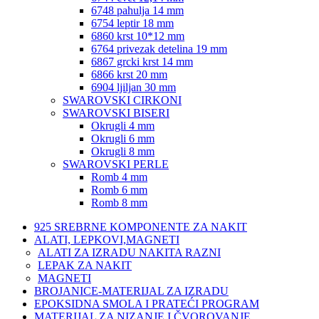
6748 pahulja 14 mm
6754 leptir 18 mm
6860 krst 10*12 mm
6764 privezak detelina 19 mm
6867 grcki krst 14 mm
6866 krst 20 mm
6904 ljiljan 30 mm
SWAROVSKI CIRKONI
SWAROVSKI BISERI
Okrugli 4 mm
Okrugli 6 mm
Okrugli 8 mm
SWAROVSKI PERLE
Romb 4 mm
Romb 6 mm
Romb 8 mm
925 SREBRNE KOMPONENTE ZA NAKIT
ALATI, LEPKOVI,MAGNETI
ALATI ZA IZRADU NAKITA RAZNI
LEPAK ZA NAKIT
MAGNETI
BROJANICE-MATERIJAL ZA IZRADU
EPOKSIDNA SMOLA I PRATEĆI PROGRAM
MATERIJAL ZA NIZANJE I ČVOROVANJE