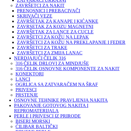
ZATVARAČI UKRASNI
ZAVRŠETCI ZA NAKIT
PRENOSNICI I PREBACIVAČI
SKRIVAČI VEZE
ZAVRŠETAK ZA KANAPE I KIĆANKE
ZAVRSETAK ZA KOZU MAGNETNI
ZAVRŠETAK ZA LANCE ZA CUCLE
ZAVRŠETCI ZA KOŽU NA LEPAK
ZAVRŠETCI ZA KOŽU NA PREKLAPANJE I FEDER
ZAVRŠETCI ZA TRAKE
ZAVRŠETCI ZA ZMIJA LANAC
NERDJAJUĆI ČELIK 316
316 ČELIK DRLOVI ZA MINDJUŠE
316 ČELIK OSNOVNE KOMPONENTE ZA NAKIT
KONEKTORI
LANCI
OGRLICA SA ZATVARAČEM NA ŠRAF
PRIVESCI
PRSTENJE
OSNOVNE TEHNIKE PRAVLJENJA NAKITA
PAKOVANJE GOTOVOG NAKITA I
REPROMATERIJALA
PERLE I PRIVESCI IZ PRIRODE
BISERI MORSKI
ĆILIBAR BALTIČKI