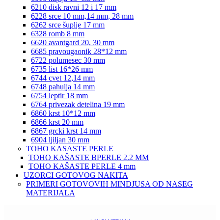
6210 disk ravni 12 i 17 mm
6228 srce 10 mm,14 mm, 28 mm
6262 srce šuplje 17 mm
6328 romb 8 mm
6620 avantgard 20, 30 mm
6685 pravougaonik 28*12 mm
6722 polumesec 30 mm
6735 list 16*26 mm
6744 cvet 12,14 mm
6748 pahulja 14 mm
6754 leptir 18 mm
6764 privezak detelina 19 mm
6860 krst 10*12 mm
6866 krst 20 mm
6867 grcki krst 14 mm
6904 ljiljan 30 mm
TOHO KASASTE PERLE
TOHO KAŠASTE BPERLE 2.2 MM
TOHO KAŠASTE PERLE 4 mm
UZORCI GOTOVOG NAKITA
PRIMERI GOTOVOVIH MINDJUSA OD NASEG
MATERIJALA