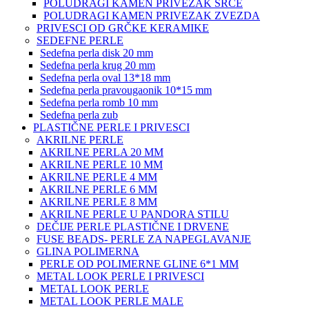
POLUDRAGI KAMEN PRIVEZAK SRCE
POLUDRAGI KAMEN PRIVEZAK ZVEZDA
PRIVESCI OD GRČKE KERAMIKE
SEDEFNE PERLE
Sedefna perla disk 20 mm
Sedefna perla krug 20 mm
Sedefna perla oval 13*18 mm
Sedefna perla pravougaonik 10*15 mm
Sedefna perla romb 10 mm
Sedefna perla zub
PLASTIČNE PERLE I PRIVESCI
AKRILNE PERLE
AKRILNE PERLA 20 MM
AKRILNE PERLE 10 MM
AKRILNE PERLE 4 MM
AKRILNE PERLE 6 MM
AKRILNE PERLE 8 MM
AKRILNE PERLE U PANDORA STILU
DEČIJE PERLE PLASTIČNE I DRVENE
FUSE BEADS- PERLE ZA NAPEGLAVANJE
GLINA POLIMERNA
PERLE OD POLIMERNE GLINE 6*1 MM
METAL LOOK PERLE I PRIVESCI
METAL LOOK PERLE
METAL LOOK PERLE MALE