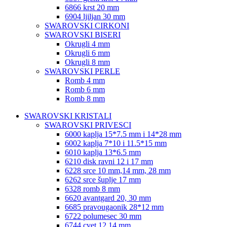
6866 krst 20 mm
6904 ljiljan 30 mm
SWAROVSKI CIRKONI
SWAROVSKI BISERI
Okrugli 4 mm
Okrugli 6 mm
Okrugli 8 mm
SWAROVSKI PERLE
Romb 4 mm
Romb 6 mm
Romb 8 mm
SWAROVSKI KRISTALI
SWAROVSKI PRIVESCI
6000 kaplja 15*7.5 mm i 14*28 mm
6002 kaplja 7*10 i 11.5*15 mm
6010 kaplja 13*6.5 mm
6210 disk ravni 12 i 17 mm
6228 srce 10 mm,14 mm, 28 mm
6262 srce šuplje 17 mm
6328 romb 8 mm
6620 avantgard 20, 30 mm
6685 pravougaonik 28*12 mm
6722 polumesec 30 mm
6744 cvet 12,14 mm