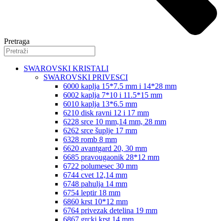
Pretraga
SWAROVSKI KRISTALI
SWAROVSKI PRIVESCI
6000 kaplja 15*7.5 mm i 14*28 mm
6002 kaplja 7*10 i 11.5*15 mm
6010 kaplja 13*6.5 mm
6210 disk ravni 12 i 17 mm
6228 srce 10 mm,14 mm, 28 mm
6262 srce šuplje 17 mm
6328 romb 8 mm
6620 avantgard 20, 30 mm
6685 pravougaonik 28*12 mm
6722 polumesec 30 mm
6744 cvet 12,14 mm
6748 pahulja 14 mm
6754 leptir 18 mm
6860 krst 10*12 mm
6764 privezak detelina 19 mm
6867 grcki krst 14 mm