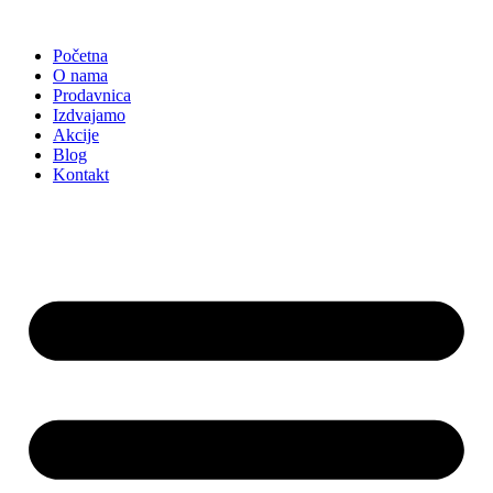
Skočite
na
Početna
sadržaj
O nama
Prodavnica
Izdvajamo
Akcije
Blog
Kontakt