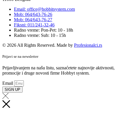
Email: office@hobbitsystem.com
Mob: 064/643-76-26
Mob: 064/643-76-27
Fiksni: 011/241-32-46
Radno vreme: Pon-Pet: 10 - 18h
Radno vreme: Sub: 10 - 15h
© 2026 All Rights Reserved. Made by
Profesionalci.rs
Prijavi se na newsletter
Prijavljivanjem na našu listu, saznaćetete najnovije aktivnosti,
promocije i druge novosti firme Hobbyt system.
Email
SIGN UP