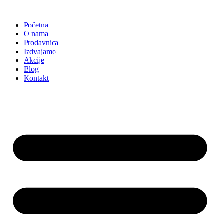
Skočite
na
Početna
sadržaj
O nama
Prodavnica
Izdvajamo
Akcije
Blog
Kontakt