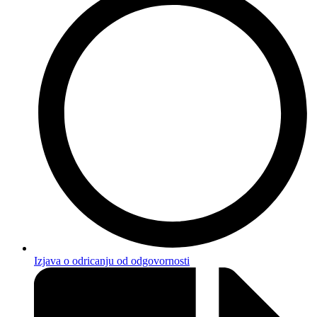
Izjava o odricanju od odgovornosti