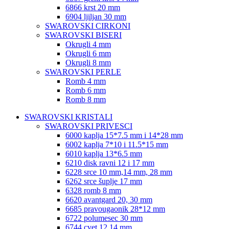
6866 krst 20 mm
6904 ljiljan 30 mm
SWAROVSKI CIRKONI
SWAROVSKI BISERI
Okrugli 4 mm
Okrugli 6 mm
Okrugli 8 mm
SWAROVSKI PERLE
Romb 4 mm
Romb 6 mm
Romb 8 mm
SWAROVSKI KRISTALI
SWAROVSKI PRIVESCI
6000 kaplja 15*7.5 mm i 14*28 mm
6002 kaplja 7*10 i 11.5*15 mm
6010 kaplja 13*6.5 mm
6210 disk ravni 12 i 17 mm
6228 srce 10 mm,14 mm, 28 mm
6262 srce šuplje 17 mm
6328 romb 8 mm
6620 avantgard 20, 30 mm
6685 pravougaonik 28*12 mm
6722 polumesec 30 mm
6744 cvet 12,14 mm