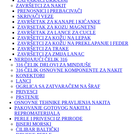
ZATVARAČI UKRASNI
ZAVRŠETCI ZA NAKIT
PRENOSNICI I PREBACIVAČI
SKRIVAČI VEZE
ZAVRŠETAK ZA KANAPE I KIĆANKE
ZAVRSETAK ZA KOZU MAGNETNI
ZAVRŠETAK ZA LANCE ZA CUCLE
ZAVRŠETCI ZA KOŽU NA LEPAK
ZAVRŠETCI ZA KOŽU NA PREKLAPANJE I FEDER
ZAVRŠETCI ZA TRAKE
ZAVRŠETCI ZA ZMIJA LANAC
NERDJAJUĆI ČELIK 316
316 ČELIK DRLOVI ZA MINDJUŠE
316 ČELIK OSNOVNE KOMPONENTE ZA NAKIT
KONEKTORI
LANCI
OGRLICA SA ZATVARAČEM NA ŠRAF
PRIVESCI
PRSTENJE
OSNOVNE TEHNIKE PRAVLJENJA NAKITA
PAKOVANJE GOTOVOG NAKITA I
REPROMATERIJALA
PERLE I PRIVESCI IZ PRIRODE
BISERI MORSKI
ĆILIBAR BALTIČKI