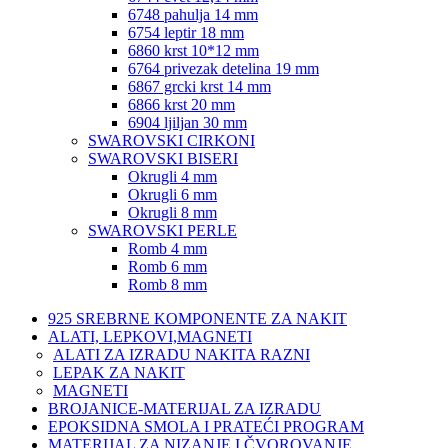
6748 pahulja 14 mm
6754 leptir 18 mm
6860 krst 10*12 mm
6764 privezak detelina 19 mm
6867 grcki krst 14 mm
6866 krst 20 mm
6904 ljiljan 30 mm
SWAROVSKI CIRKONI
SWAROVSKI BISERI
Okrugli 4 mm
Okrugli 6 mm
Okrugli 8 mm
SWAROVSKI PERLE
Romb 4 mm
Romb 6 mm
Romb 8 mm
925 SREBRNE KOMPONENTE ZA NAKIT
ALATI, LEPKOVI,MAGNETI
ALATI ZA IZRADU NAKITA RAZNI
LEPAK ZA NAKIT
MAGNETI
BROJANICE-MATERIJAL ZA IZRADU
EPOKSIDNA SMOLA I PRATEĆI PROGRAM
MATERIJAL ZA NIZANJE I ČVOROVANJE