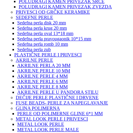
POLUDRAGI KAMEN PRIVEZAK SRCE
POLUDRAGI KAMEN PRIVEZAK ZVEZDA
PRIVESCI OD GRČKE KERAMIKE
SEDEFNE PERLE
Sedefna perla disk 20 mm
Sedefna perla krug 20 mm
Sedefna perla oval 13*18 mm
Sedefna perla pravougaonik 10*15 mm
Sedefna perla romb 10 mm
Sedefna perla zub
PLASTIČNE PERLE I PRIVESCI
AKRILNE PERLE
AKRILNE PERLA 20 MM
AKRILNE PERLE 10 MM
AKRILNE PERLE 4 MM
AKRILNE PERLE 6 MM
AKRILNE PERLE 8 MM
AKRILNE PERLE U PANDORA STILU
DEČIJE PERLE PLASTIČNE I DRVENE
FUSE BEADS- PERLE ZA NAPEGLAVANJE
GLINA POLIMERNA
PERLE OD POLIMERNE GLINE 6*1 MM
METAL LOOK PERLE I PRIVESCI
METAL LOOK PERLE
METAL LOOK PERLE MALE