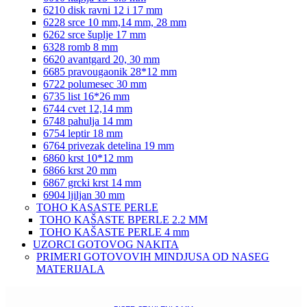
6210 disk ravni 12 i 17 mm
6228 srce 10 mm,14 mm, 28 mm
6262 srce šuplje 17 mm
6328 romb 8 mm
6620 avantgard 20, 30 mm
6685 pravougaonik 28*12 mm
6722 polumesec 30 mm
6735 list 16*26 mm
6744 cvet 12,14 mm
6748 pahulja 14 mm
6754 leptir 18 mm
6764 privezak detelina 19 mm
6860 krst 10*12 mm
6866 krst 20 mm
6867 grcki krst 14 mm
6904 ljiljan 30 mm
TOHO KASASTE PERLE
TOHO KAŠASTE BPERLE 2.2 MM
TOHO KAŠASTE PERLE 4 mm
UZORCI GOTOVOG NAKITA
PRIMERI GOTOVOVIH MINDJUSA OD NASEG
MATERIJALA