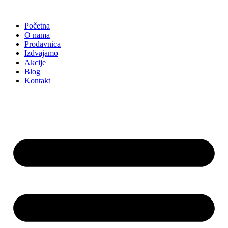
Skočite
na
Početna
sadržaj
O nama
Prodavnica
Izdvajamo
Akcije
Blog
Kontakt