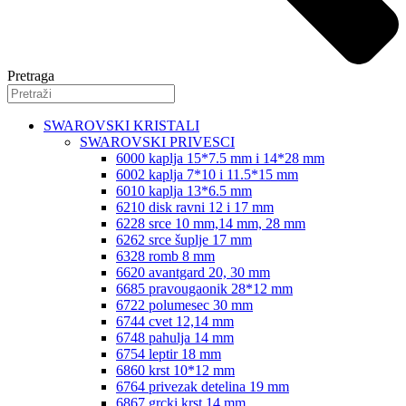
Pretraga
SWAROVSKI KRISTALI
SWAROVSKI PRIVESCI
6000 kaplja 15*7.5 mm i 14*28 mm
6002 kaplja 7*10 i 11.5*15 mm
6010 kaplja 13*6.5 mm
6210 disk ravni 12 i 17 mm
6228 srce 10 mm,14 mm, 28 mm
6262 srce šuplje 17 mm
6328 romb 8 mm
6620 avantgard 20, 30 mm
6685 pravougaonik 28*12 mm
6722 polumesec 30 mm
6744 cvet 12,14 mm
6748 pahulja 14 mm
6754 leptir 18 mm
6860 krst 10*12 mm
6764 privezak detelina 19 mm
6867 grcki krst 14 mm