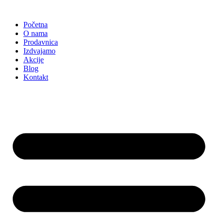
Skočite
na
Početna
sadržaj
O nama
Prodavnica
Izdvajamo
Akcije
Blog
Kontakt