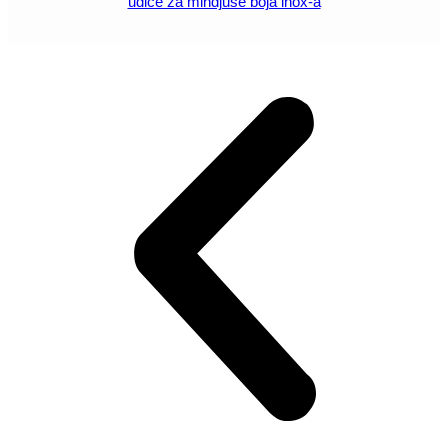
udice za mindjuše boja inox-a
POGLEDAJ