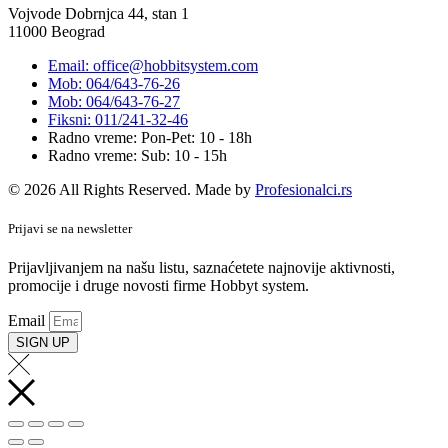
Vojvode Dobrnjca 44, stan 1
11000 Beograd
Email: office@hobbitsystem.com
Mob: 064/643-76-26
Mob: 064/643-76-27
Fiksni: 011/241-32-46
Radno vreme: Pon-Pet: 10 - 18h
Radno vreme: Sub: 10 - 15h
© 2026 All Rights Reserved. Made by
Profesionalci.rs
Prijavi se na newsletter
Prijavljivanjem na našu listu, saznaćetete najnovije aktivnosti,
promocije i druge novosti firme Hobbyt system.
Email
SIGN UP