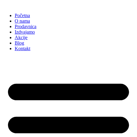
Skočite
na
Početna
sadržaj
O nama
Prodavnica
Izdvajamo
Akcije
Blog
Kontakt