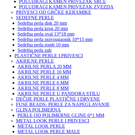
POLUDRAGI KAMEN PRIVEZAK SRCE
POLUDRAGI KAMEN PRIVEZAK ZVEZDA
PRIVESCI OD GRČKE KERAMIKE
SEDEFNE PERLE
Sedefna perla disk 20 mm
Sedefna perla krug 20 mm
Sedefna perla oval 13*18 mm
Sedefna perla pravougaonik 10*15 mm
Sedefna perla romb 10 mm
Sedefna perla zub
PLASTIČNE PERLE I PRIVESCI
AKRILNE PERLE
AKRILNE PERLA 20 MM
AKRILNE PERLE 10 MM
AKRILNE PERLE 4 MM
AKRILNE PERLE 6 MM
AKRILNE PERLE 8 MM
AKRILNE PERLE U PANDORA STILU
DEČIJE PERLE PLASTIČNE I DRVENE
FUSE BEADS- PERLE ZA NAPEGLAVANJE
GLINA POLIMERNA
PERLE OD POLIMERNE GLINE 6*1 MM
METAL LOOK PERLE I PRIVESCI
METAL LOOK PERLE
METAL LOOK PERLE MALE