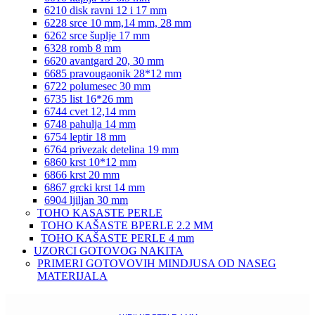
6210 disk ravni 12 i 17 mm
6228 srce 10 mm,14 mm, 28 mm
6262 srce šuplje 17 mm
6328 romb 8 mm
6620 avantgard 20, 30 mm
6685 pravougaonik 28*12 mm
6722 polumesec 30 mm
6735 list 16*26 mm
6744 cvet 12,14 mm
6748 pahulja 14 mm
6754 leptir 18 mm
6764 privezak detelina 19 mm
6860 krst 10*12 mm
6866 krst 20 mm
6867 grcki krst 14 mm
6904 ljiljan 30 mm
TOHO KASASTE PERLE
TOHO KAŠASTE BPERLE 2.2 MM
TOHO KAŠASTE PERLE 4 mm
UZORCI GOTOVOG NAKITA
PRIMERI GOTOVOVIH MINDJUSA OD NASEG
MATERIJALA