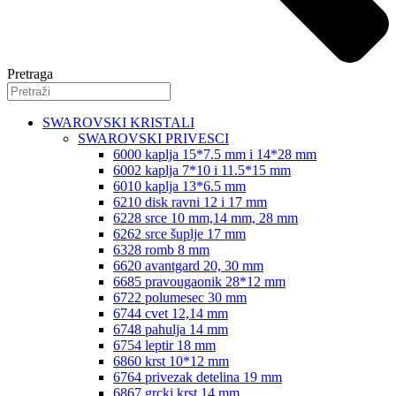
Pretraga
SWAROVSKI KRISTALI
SWAROVSKI PRIVESCI
6000 kaplja 15*7.5 mm i 14*28 mm
6002 kaplja 7*10 i 11.5*15 mm
6010 kaplja 13*6.5 mm
6210 disk ravni 12 i 17 mm
6228 srce 10 mm,14 mm, 28 mm
6262 srce šuplje 17 mm
6328 romb 8 mm
6620 avantgard 20, 30 mm
6685 pravougaonik 28*12 mm
6722 polumesec 30 mm
6744 cvet 12,14 mm
6748 pahulja 14 mm
6754 leptir 18 mm
6860 krst 10*12 mm
6764 privezak detelina 19 mm
6867 grcki krst 14 mm