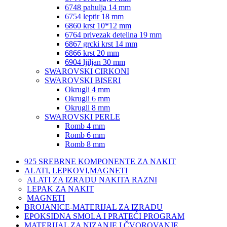
6748 pahulja 14 mm
6754 leptir 18 mm
6860 krst 10*12 mm
6764 privezak detelina 19 mm
6867 grcki krst 14 mm
6866 krst 20 mm
6904 ljiljan 30 mm
SWAROVSKI CIRKONI
SWAROVSKI BISERI
Okrugli 4 mm
Okrugli 6 mm
Okrugli 8 mm
SWAROVSKI PERLE
Romb 4 mm
Romb 6 mm
Romb 8 mm
925 SREBRNE KOMPONENTE ZA NAKIT
ALATI, LEPKOVI,MAGNETI
ALATI ZA IZRADU NAKITA RAZNI
LEPAK ZA NAKIT
MAGNETI
BROJANICE-MATERIJAL ZA IZRADU
EPOKSIDNA SMOLA I PRATEĆI PROGRAM
MATERIJAL ZA NIZANJE I ČVOROVANJE