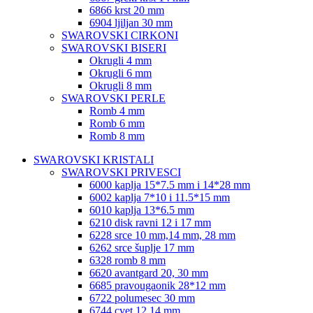
6866 krst 20 mm
6904 ljiljan 30 mm
SWAROVSKI CIRKONI
SWAROVSKI BISERI
Okrugli 4 mm
Okrugli 6 mm
Okrugli 8 mm
SWAROVSKI PERLE
Romb 4 mm
Romb 6 mm
Romb 8 mm
SWAROVSKI KRISTALI
SWAROVSKI PRIVESCI
6000 kaplja 15*7.5 mm i 14*28 mm
6002 kaplja 7*10 i 11.5*15 mm
6010 kaplja 13*6.5 mm
6210 disk ravni 12 i 17 mm
6228 srce 10 mm,14 mm, 28 mm
6262 srce šuplje 17 mm
6328 romb 8 mm
6620 avantgard 20, 30 mm
6685 pravougaonik 28*12 mm
6722 polumesec 30 mm
6744 cvet 12,14 mm