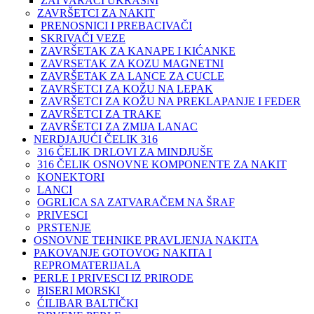
ZATVARAČI UKRASNI
ZAVRŠETCI ZA NAKIT
PRENOSNICI I PREBACIVAČI
SKRIVAČI VEZE
ZAVRŠETAK ZA KANAPE I KIĆANKE
ZAVRSETAK ZA KOZU MAGNETNI
ZAVRŠETAK ZA LANCE ZA CUCLE
ZAVRŠETCI ZA KOŽU NA LEPAK
ZAVRŠETCI ZA KOŽU NA PREKLAPANJE I FEDER
ZAVRŠETCI ZA TRAKE
ZAVRŠETCI ZA ZMIJA LANAC
NERDJAJUĆI ČELIK 316
316 ČELIK DRLOVI ZA MINDJUŠE
316 ČELIK OSNOVNE KOMPONENTE ZA NAKIT
KONEKTORI
LANCI
OGRLICA SA ZATVARAČEM NA ŠRAF
PRIVESCI
PRSTENJE
OSNOVNE TEHNIKE PRAVLJENJA NAKITA
PAKOVANJE GOTOVOG NAKITA I
REPROMATERIJALA
PERLE I PRIVESCI IZ PRIRODE
BISERI MORSKI
ĆILIBAR BALTIČKI