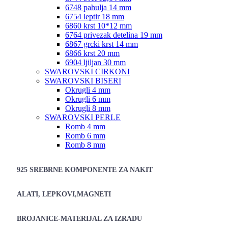
6748 pahulja 14 mm
6754 leptir 18 mm
6860 krst 10*12 mm
6764 privezak detelina 19 mm
6867 grcki krst 14 mm
6866 krst 20 mm
6904 ljiljan 30 mm
SWAROVSKI CIRKONI
SWAROVSKI BISERI
Okrugli 4 mm
Okrugli 6 mm
Okrugli 8 mm
SWAROVSKI PERLE
Romb 4 mm
Romb 6 mm
Romb 8 mm
925 SREBRNE KOMPONENTE ZA NAKIT
ALATI, LEPKOVI,MAGNETI
BROJANICE-MATERIJAL ZA IZRADU