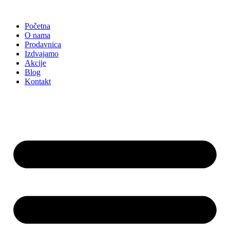
Skočite
na
Početna
sadržaj
O nama
Prodavnica
Izdvajamo
Akcije
Blog
Kontakt