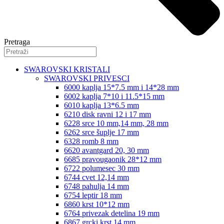
Pretraga
SWAROVSKI KRISTALI
SWAROVSKI PRIVESCI
6000 kaplja 15*7.5 mm i 14*28 mm
6002 kaplja 7*10 i 11.5*15 mm
6010 kaplja 13*6.5 mm
6210 disk ravni 12 i 17 mm
6228 srce 10 mm,14 mm, 28 mm
6262 srce šuplje 17 mm
6328 romb 8 mm
6620 avantgard 20, 30 mm
6685 pravougaonik 28*12 mm
6722 polumesec 30 mm
6744 cvet 12,14 mm
6748 pahulja 14 mm
6754 leptir 18 mm
6860 krst 10*12 mm
6764 privezak detelina 19 mm
6867 grcki krst 14 mm