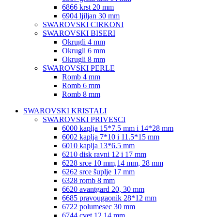
6866 krst 20 mm
6904 ljiljan 30 mm
SWAROVSKI CIRKONI
SWAROVSKI BISERI
Okrugli 4 mm
Okrugli 6 mm
Okrugli 8 mm
SWAROVSKI PERLE
Romb 4 mm
Romb 6 mm
Romb 8 mm
SWAROVSKI KRISTALI
SWAROVSKI PRIVESCI
6000 kaplja 15*7.5 mm i 14*28 mm
6002 kaplja 7*10 i 11.5*15 mm
6010 kaplja 13*6.5 mm
6210 disk ravni 12 i 17 mm
6228 srce 10 mm,14 mm, 28 mm
6262 srce šuplje 17 mm
6328 romb 8 mm
6620 avantgard 20, 30 mm
6685 pravougaonik 28*12 mm
6722 polumesec 30 mm
6744 cvet 12,14 mm