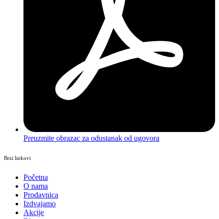
Preuzmite obrazac za odustanak od ugovora
Brzi linkovi
Početna
O nama
Prodavnica
Izdvajamo
Akcije