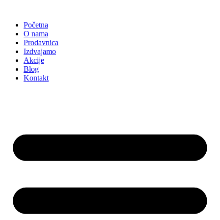
Skočite
na
Početna
sadržaj
O nama
Prodavnica
Izdvajamo
Akcije
Blog
Kontakt