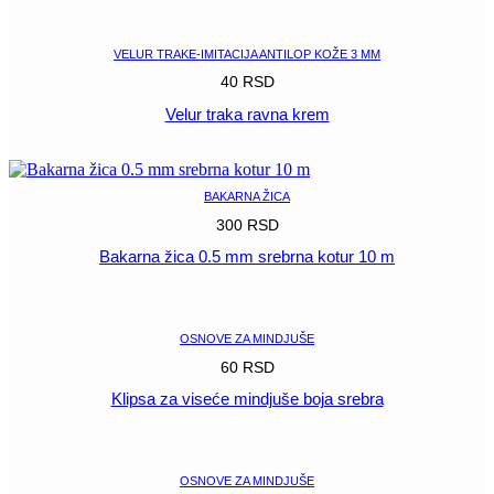
POGLEDAJ
VELUR TRAKE-IMITACIJA ANTILOP KOŽE 3 MM
40
RSD
Velur traka ravna krem
POGLEDAJ
BAKARNA ŽICA
300
RSD
Bakarna žica 0.5 mm srebrna kotur 10 m
POGLEDAJ
OSNOVE ZA MINDJUŠE
60
RSD
Klipsa za viseće mindjuše boja srebra
POGLEDAJ
OSNOVE ZA MINDJUŠE