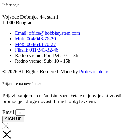
Informacije
Vojvode Dobrnjca 44, stan 1
11000 Beograd
Email: office@hobbitsystem.com
Mob: 064/643-76-26
Mob: 064/643-76-27
Fiksni: 011/241-32-46
Radno vreme: Pon-Pet: 10 - 18h
Radno vreme: Sub: 10 - 15h
© 2026 All Rights Reserved. Made by
Profesionalci.rs
Prijavi se na newsletter
Prijavljivanjem na našu listu, saznaćetete najnovije aktivnosti,
promocije i druge novosti firme Hobbyt system.
Email
SIGN UP