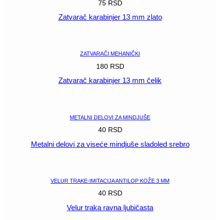
75
RSD
Zatvarač karabinjer 13 mm zlato
POGLEDAJ
ZATVARAČI MEHANIČKI
180
RSD
Zatvarač karabinjer 13 mm čelik
POGLEDAJ
METALNI DELOVI ZA MINDJUŠE
40
RSD
Metalni delovi za viseće mindjuše sladoled srebro
POGLEDAJ
VELUR TRAKE-IMITACIJA ANTILOP KOŽE 3 MM
40
RSD
Velur traka ravna ljubičasta