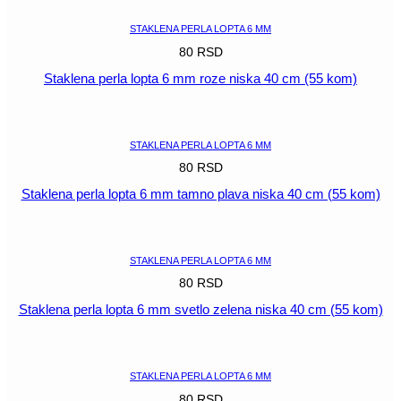
plava
niska
STAKLENA PERLA LOPTA 6 MM
40
80
RSD
cm
(55
Staklena perla lopta 6 mm roze niska 40 cm (55 kom)
kom)
količina
POGLEDAJ
STAKLENA PERLA LOPTA 6 MM
80
RSD
Staklena perla lopta 6 mm tamno plava niska 40 cm (55 kom)
POGLEDAJ
STAKLENA PERLA LOPTA 6 MM
80
RSD
Staklena perla lopta 6 mm svetlo zelena niska 40 cm (55 kom)
POGLEDAJ
STAKLENA PERLA LOPTA 6 MM
80
RSD