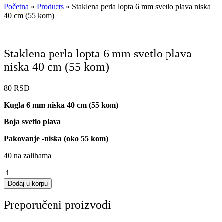
Početna
»
Products
»
Staklena perla lopta 6 mm svetlo plava niska
40 cm (55 kom)
Staklena perla lopta 6 mm svetlo plava
niska 40 cm (55 kom)
80
RSD
Kugla 6 mm niska 40 cm (55 kom)
Boja svetlo plava
Pakovanje -niska (oko 55 kom)
40 na zalihama
Staklena
perla
Dodaj u korpu
lopta
6
Preporučeni proizvodi
mm
svetlo