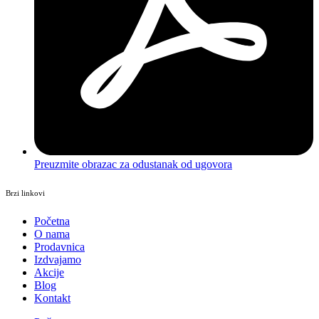
Preuzmite obrazac za odustanak od ugovora
Brzi linkovi
Početna
O nama
Prodavnica
Izdvajamo
Akcije
Blog
Kontakt