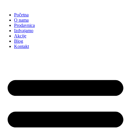
Skočite
na
Početna
sadržaj
O nama
Prodavnica
Izdvajamo
Akcije
Blog
Kontakt