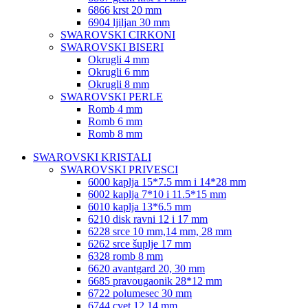
6866 krst 20 mm
6904 ljiljan 30 mm
SWAROVSKI CIRKONI
SWAROVSKI BISERI
Okrugli 4 mm
Okrugli 6 mm
Okrugli 8 mm
SWAROVSKI PERLE
Romb 4 mm
Romb 6 mm
Romb 8 mm
SWAROVSKI KRISTALI
SWAROVSKI PRIVESCI
6000 kaplja 15*7.5 mm i 14*28 mm
6002 kaplja 7*10 i 11.5*15 mm
6010 kaplja 13*6.5 mm
6210 disk ravni 12 i 17 mm
6228 srce 10 mm,14 mm, 28 mm
6262 srce šuplje 17 mm
6328 romb 8 mm
6620 avantgard 20, 30 mm
6685 pravougaonik 28*12 mm
6722 polumesec 30 mm
6744 cvet 12,14 mm