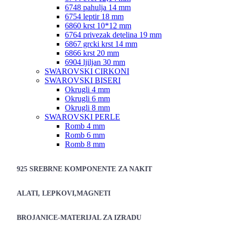
6748 pahulja 14 mm
6754 leptir 18 mm
6860 krst 10*12 mm
6764 privezak detelina 19 mm
6867 grcki krst 14 mm
6866 krst 20 mm
6904 ljiljan 30 mm
SWAROVSKI CIRKONI
SWAROVSKI BISERI
Okrugli 4 mm
Okrugli 6 mm
Okrugli 8 mm
SWAROVSKI PERLE
Romb 4 mm
Romb 6 mm
Romb 8 mm
925 SREBRNE KOMPONENTE ZA NAKIT
ALATI, LEPKOVI,MAGNETI
BROJANICE-MATERIJAL ZA IZRADU