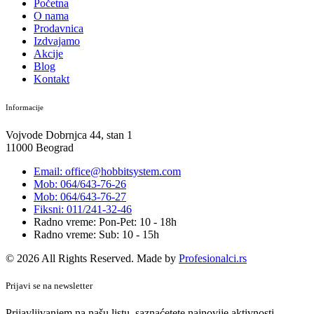
Početna
O nama
Prodavnica
Izdvajamo
Akcije
Blog
Kontakt
Informacije
Vojvode Dobrnjca 44, stan 1
11000 Beograd
Email: office@hobbitsystem.com
Mob: 064/643-76-26
Mob: 064/643-76-27
Fiksni: 011/241-32-46
Radno vreme: Pon-Pet: 10 - 18h
Radno vreme: Sub: 10 - 15h
© 2026 All Rights Reserved. Made by
Profesionalci.rs
Prijavi se na newsletter
Prijavljivanjem na našu listu, saznaćetete najnovije aktivnosti,