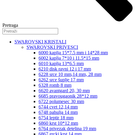
Pretraga
SWAROVSKI KRISTALI
SWAROVSKI PRIVESCI
6000 kaplja 15*7.5 mm i 14*28 mm
6002 kaplja 7*10 i 11.5*15 mm
6010 kaplja 13*6.5 mm
6210 disk ravni 12 i 17 mm
6228 srce 10 mm,14 mm, 28 mm
6262 srce šuplje 17 mm
6328 romb 8 mm
6620 avantgard 20, 30 mm
6685 pravougaonik 28*12 mm
6722 polumesec 30 mm
6744 cvet 12,14 mm
6748 pahulja 14 mm
6754 leptir 18 mm
6860 krst 10*12 mm
6764 privezak detelina 19 mm
6867 grcki krst 14 mm