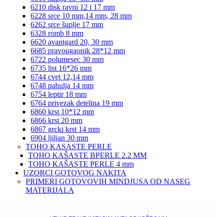
6210 disk ravni 12 i 17 mm
6228 srce 10 mm,14 mm, 28 mm
6262 srce šuplje 17 mm
6328 romb 8 mm
6620 avantgard 20, 30 mm
6685 pravougaonik 28*12 mm
6722 polumesec 30 mm
6735 list 16*26 mm
6744 cvet 12,14 mm
6748 pahulja 14 mm
6754 leptir 18 mm
6764 privezak detelina 19 mm
6860 krst 10*12 mm
6866 krst 20 mm
6867 grcki krst 14 mm
6904 ljiljan 30 mm
TOHO KASASTE PERLE
TOHO KAŠASTE BPERLE 2.2 MM
TOHO KAŠASTE PERLE 4 mm
UZORCI GOTOVOG NAKITA
PRIMERI GOTOVOVIH MINDJUSA OD NASEG
MATERIJALA