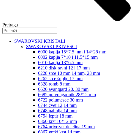
Pretraga
SWAROVSKI KRISTALI
SWAROVSKI PRIVESCI
6000 kaplja 15*7.5 mm i 14*28 mm
6002 kaplja 7*10 i 11.5*15 mm
6010 kaplja 13*6.5 mm
6210 disk ravni 12 i 17 mm
6228 srce 10 mm,14 mm, 28 mm
6262 srce šuplje 17 mm
6328 romb 8 mm
6620 avantgard 20, 30 mm
6685 pravougaonik 28*12 mm
6722 polumesec 30 mm
6744 cvet 12,14 mm
6748 pahulja 14 mm
6754 leptir 18 mm
6860 krst 10*12 mm
6764 privezak detelina 19 mm
6867 grcki krst 14 mm