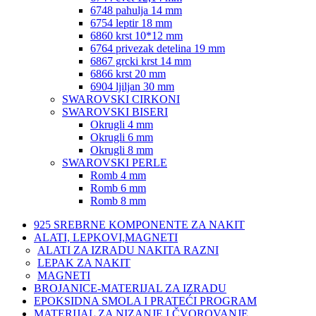
6748 pahulja 14 mm
6754 leptir 18 mm
6860 krst 10*12 mm
6764 privezak detelina 19 mm
6867 grcki krst 14 mm
6866 krst 20 mm
6904 ljiljan 30 mm
SWAROVSKI CIRKONI
SWAROVSKI BISERI
Okrugli 4 mm
Okrugli 6 mm
Okrugli 8 mm
SWAROVSKI PERLE
Romb 4 mm
Romb 6 mm
Romb 8 mm
925 SREBRNE KOMPONENTE ZA NAKIT
ALATI, LEPKOVI,MAGNETI
ALATI ZA IZRADU NAKITA RAZNI
LEPAK ZA NAKIT
MAGNETI
BROJANICE-MATERIJAL ZA IZRADU
EPOKSIDNA SMOLA I PRATEĆI PROGRAM
MATERIJAL ZA NIZANJE I ČVOROVANJE