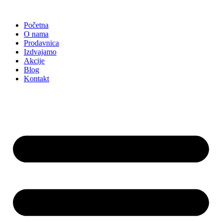
Skočite
na
Početna
sadržaj
O nama
Prodavnica
Izdvajamo
Akcije
Blog
Kontakt