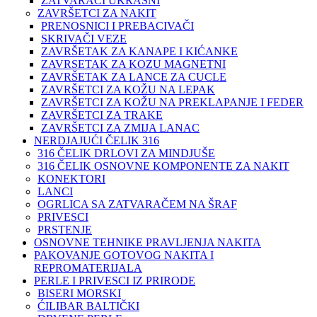
ZATVARAČI UKRASNI
ZAVRŠETCI ZA NAKIT
PRENOSNICI I PREBACIVAČI
SKRIVAČI VEZE
ZAVRŠETAK ZA KANAPE I KIĆANKE
ZAVRSETAK ZA KOZU MAGNETNI
ZAVRŠETAK ZA LANCE ZA CUCLE
ZAVRŠETCI ZA KOŽU NA LEPAK
ZAVRŠETCI ZA KOŽU NA PREKLAPANJE I FEDER
ZAVRŠETCI ZA TRAKE
ZAVRŠETCI ZA ZMIJA LANAC
NERDJAJUĆI ČELIK 316
316 ČELIK DRLOVI ZA MINDJUŠE
316 ČELIK OSNOVNE KOMPONENTE ZA NAKIT
KONEKTORI
LANCI
OGRLICA SA ZATVARAČEM NA ŠRAF
PRIVESCI
PRSTENJE
OSNOVNE TEHNIKE PRAVLJENJA NAKITA
PAKOVANJE GOTOVOG NAKITA I
REPROMATERIJALA
PERLE I PRIVESCI IZ PRIRODE
BISERI MORSKI
ĆILIBAR BALTIČKI