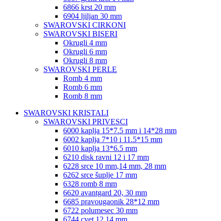
6866 krst 20 mm
6904 ljiljan 30 mm
SWAROVSKI CIRKONI
SWAROVSKI BISERI
Okrugli 4 mm
Okrugli 6 mm
Okrugli 8 mm
SWAROVSKI PERLE
Romb 4 mm
Romb 6 mm
Romb 8 mm
SWAROVSKI KRISTALI
SWAROVSKI PRIVESCI
6000 kaplja 15*7.5 mm i 14*28 mm
6002 kaplja 7*10 i 11.5*15 mm
6010 kaplja 13*6.5 mm
6210 disk ravni 12 i 17 mm
6228 srce 10 mm,14 mm, 28 mm
6262 srce šuplje 17 mm
6328 romb 8 mm
6620 avantgard 20, 30 mm
6685 pravougaonik 28*12 mm
6722 polumesec 30 mm
6744 cvet 12,14 mm