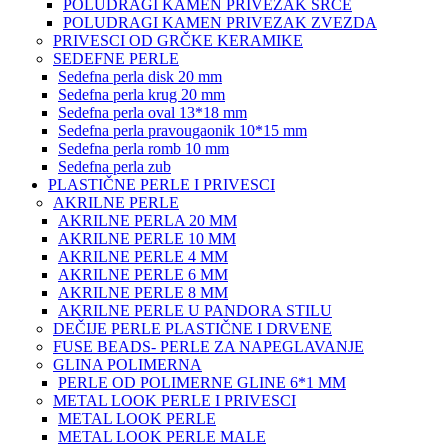
POLUDRAGI KAMEN PRIVEZAK SRCE
POLUDRAGI KAMEN PRIVEZAK ZVEZDA
PRIVESCI OD GRČKE KERAMIKE
SEDEFNE PERLE
Sedefna perla disk 20 mm
Sedefna perla krug 20 mm
Sedefna perla oval 13*18 mm
Sedefna perla pravougaonik 10*15 mm
Sedefna perla romb 10 mm
Sedefna perla zub
PLASTIČNE PERLE I PRIVESCI
AKRILNE PERLE
AKRILNE PERLA 20 MM
AKRILNE PERLE 10 MM
AKRILNE PERLE 4 MM
AKRILNE PERLE 6 MM
AKRILNE PERLE 8 MM
AKRILNE PERLE U PANDORA STILU
DEČIJE PERLE PLASTIČNE I DRVENE
FUSE BEADS- PERLE ZA NAPEGLAVANJE
GLINA POLIMERNA
PERLE OD POLIMERNE GLINE 6*1 MM
METAL LOOK PERLE I PRIVESCI
METAL LOOK PERLE
METAL LOOK PERLE MALE