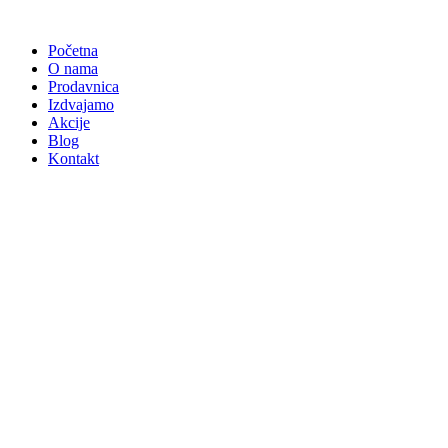
Skočite
na
Početna
sadržaj
O nama
Prodavnica
Izdvajamo
Akcije
Blog
Kontakt