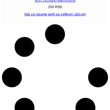
ALATI ZA IZRADU NAKITA RAZNI
250
RSD
Igla za nizanje perli sa velikom ušicom
POGLEDAJ