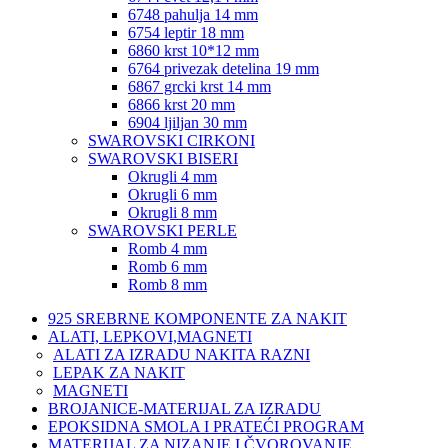
6748 pahulja 14 mm
6754 leptir 18 mm
6860 krst 10*12 mm
6764 privezak detelina 19 mm
6867 grcki krst 14 mm
6866 krst 20 mm
6904 ljiljan 30 mm
SWAROVSKI CIRKONI
SWAROVSKI BISERI
Okrugli 4 mm
Okrugli 6 mm
Okrugli 8 mm
SWAROVSKI PERLE
Romb 4 mm
Romb 6 mm
Romb 8 mm
925 SREBRNE KOMPONENTE ZA NAKIT
ALATI, LEPKOVI,MAGNETI
ALATI ZA IZRADU NAKITA RAZNI
LEPAK ZA NAKIT
MAGNETI
BROJANICE-MATERIJAL ZA IZRADU
EPOKSIDNA SMOLA I PRATEĆI PROGRAM
MATERIJAL ZA NIZANJE I ČVOROVANJE