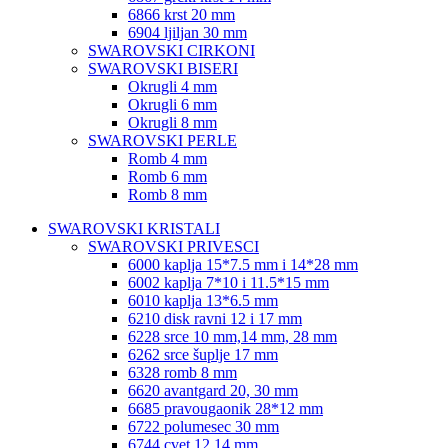
6866 krst 20 mm
6904 ljiljan 30 mm
SWAROVSKI CIRKONI
SWAROVSKI BISERI
Okrugli 4 mm
Okrugli 6 mm
Okrugli 8 mm
SWAROVSKI PERLE
Romb 4 mm
Romb 6 mm
Romb 8 mm
SWAROVSKI KRISTALI
SWAROVSKI PRIVESCI
6000 kaplja 15*7.5 mm i 14*28 mm
6002 kaplja 7*10 i 11.5*15 mm
6010 kaplja 13*6.5 mm
6210 disk ravni 12 i 17 mm
6228 srce 10 mm,14 mm, 28 mm
6262 srce šuplje 17 mm
6328 romb 8 mm
6620 avantgard 20, 30 mm
6685 pravougaonik 28*12 mm
6722 polumesec 30 mm
6744 cvet 12,14 mm