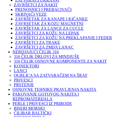
ZATVARAČI UKRASNI
ZAVRŠETCI ZA NAKIT
PRENOSNICI I PREBACIVAČI
SKRIVAČI VEZE
ZAVRŠETAK ZA KANAPE I KIĆANKE
ZAVRSETAK ZA KOZU MAGNETNI
ZAVRŠETAK ZA LANCE ZA CUCLE
ZAVRŠETCI ZA KOŽU NA LEPAK
ZAVRŠETCI ZA KOŽU NA PREKLAPANJE I FEDER
ZAVRŠETCI ZA TRAKE
ZAVRŠETCI ZA ZMIJA LANAC
NERDJAJUĆI ČELIK 316
316 ČELIK DRLOVI ZA MINDJUŠE
316 ČELIK OSNOVNE KOMPONENTE ZA NAKIT
KONEKTORI
LANCI
OGRLICA SA ZATVARAČEM NA ŠRAF
PRIVESCI
PRSTENJE
OSNOVNE TEHNIKE PRAVLJENJA NAKITA
PAKOVANJE GOTOVOG NAKITA I
REPROMATERIJALA
PERLE I PRIVESCI IZ PRIRODE
BISERI MORSKI
ĆILIBAR BALTIČKI