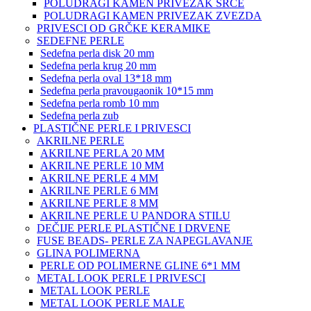
POLUDRAGI KAMEN PRIVEZAK SRCE
POLUDRAGI KAMEN PRIVEZAK ZVEZDA
PRIVESCI OD GRČKE KERAMIKE
SEDEFNE PERLE
Sedefna perla disk 20 mm
Sedefna perla krug 20 mm
Sedefna perla oval 13*18 mm
Sedefna perla pravougaonik 10*15 mm
Sedefna perla romb 10 mm
Sedefna perla zub
PLASTIČNE PERLE I PRIVESCI
AKRILNE PERLE
AKRILNE PERLA 20 MM
AKRILNE PERLE 10 MM
AKRILNE PERLE 4 MM
AKRILNE PERLE 6 MM
AKRILNE PERLE 8 MM
AKRILNE PERLE U PANDORA STILU
DEČIJE PERLE PLASTIČNE I DRVENE
FUSE BEADS- PERLE ZA NAPEGLAVANJE
GLINA POLIMERNA
PERLE OD POLIMERNE GLINE 6*1 MM
METAL LOOK PERLE I PRIVESCI
METAL LOOK PERLE
METAL LOOK PERLE MALE