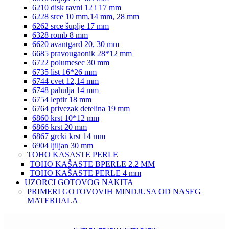
6210 disk ravni 12 i 17 mm
6228 srce 10 mm,14 mm, 28 mm
6262 srce šuplje 17 mm
6328 romb 8 mm
6620 avantgard 20, 30 mm
6685 pravougaonik 28*12 mm
6722 polumesec 30 mm
6735 list 16*26 mm
6744 cvet 12,14 mm
6748 pahulja 14 mm
6754 leptir 18 mm
6764 privezak detelina 19 mm
6860 krst 10*12 mm
6866 krst 20 mm
6867 grcki krst 14 mm
6904 ljiljan 30 mm
TOHO KASASTE PERLE
TOHO KAŠASTE BPERLE 2.2 MM
TOHO KAŠASTE PERLE 4 mm
UZORCI GOTOVOG NAKITA
PRIMERI GOTOVOVIH MINDJUSA OD NASEG
MATERIJALA