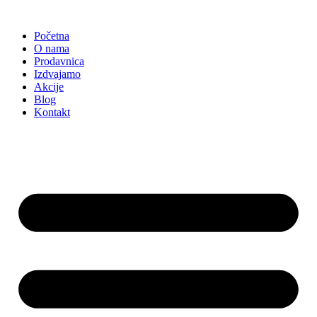
Skočite
na
Početna
sadržaj
O nama
Prodavnica
Izdvajamo
Akcije
Blog
Kontakt