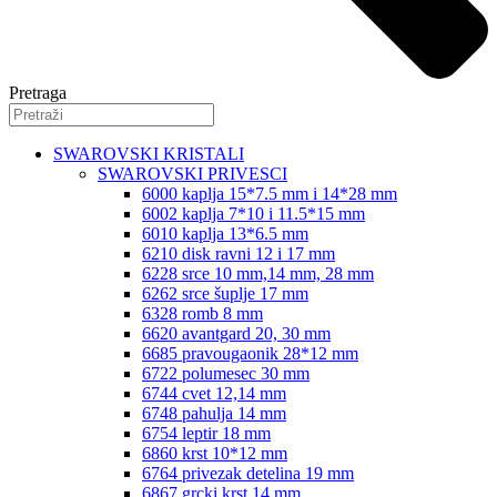
Pretraga
SWAROVSKI KRISTALI
SWAROVSKI PRIVESCI
6000 kaplja 15*7.5 mm i 14*28 mm
6002 kaplja 7*10 i 11.5*15 mm
6010 kaplja 13*6.5 mm
6210 disk ravni 12 i 17 mm
6228 srce 10 mm,14 mm, 28 mm
6262 srce šuplje 17 mm
6328 romb 8 mm
6620 avantgard 20, 30 mm
6685 pravougaonik 28*12 mm
6722 polumesec 30 mm
6744 cvet 12,14 mm
6748 pahulja 14 mm
6754 leptir 18 mm
6860 krst 10*12 mm
6764 privezak detelina 19 mm
6867 grcki krst 14 mm