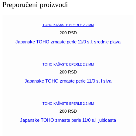
bead
Preporučeni proizvodi
11/0
pastelna
svetlo
plava
TOHO KAŠASTE BPERLE 2.2 MM
količina
200
RSD
Japanske TOHO zrnaste perle 11/0 s.l. srednje plava
POGLEDAJ
TOHO KAŠASTE BPERLE 2.2 MM
200
RSD
Japanske TOHO zrnaste perle 11/0 s. l siva
POGLEDAJ
TOHO KAŠASTE BPERLE 2.2 MM
200
RSD
Japanske TOHO zrnaste perle 11/0 s.l ljubicasta
POGLEDAJ