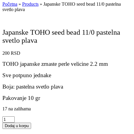
Početna
»
Products
»
Japanske TOHO seed bead 11/0 pastelna
svetlo plava
Japanske TOHO seed bead 11/0 pastelna
svetlo plava
200
RSD
TOHO japanske zrnaste perle velicine 2.2 mm
Sve potpuno jednake
Boja: pastelna svetlo plava
Pakovanje 10 gr
17 na zalihama
Japanske
TOHO
Dodaj u korpu
seed