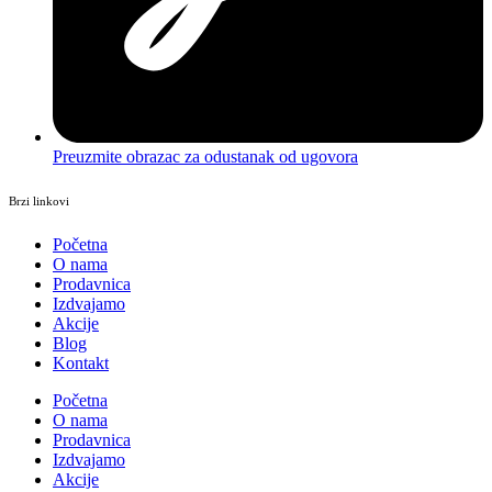
Preuzmite obrazac za odustanak od ugovora
Brzi linkovi
Početna
O nama
Prodavnica
Izdvajamo
Akcije
Blog
Kontakt
Početna
O nama
Prodavnica
Izdvajamo
Akcije