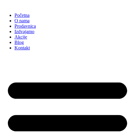
Skočite
na
Početna
sadržaj
O nama
Prodavnica
Izdvajamo
Akcije
Blog
Kontakt