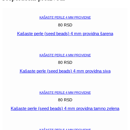
providna
4
mm
KAŠASTE PERLE 4 MM PROVIDNE
tamno
80
RSD
plava
količina
Kašaste perle (seed beads) 4 mm providna šarena
POGLEDAJ
KAŠASTE PERLE 4 MM PROVIDNE
80
RSD
Kašaste perle (seed beads) 4 mm providna siva
POGLEDAJ
KAŠASTE PERLE 4 MM PROVIDNE
80
RSD
Kašaste perle (seed beads) 4 mm providna tamno zelena
POGLEDAJ
KAŠASTE PERLE 4 MM PROVIDNE