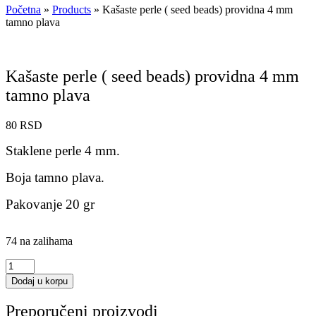
Početna
»
Products
»
Kašaste perle ( seed beads) providna 4 mm
tamno plava
Kašaste perle ( seed beads) providna 4 mm
tamno plava
80
RSD
Staklene perle 4 mm.
Boja tamno plava.
Pakovanje 20 gr
74 na zalihama
Kašaste
perle
Dodaj u korpu
(
seed
Preporučeni proizvodi
beads)