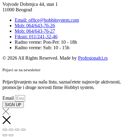
Vojvode Dobrnjca 44, stan 1
11000 Beograd
Email: office@hobbitsystem.com
Mob: 064/643-76-26
Mob: 064/643-76-27
Fiksni: 011/241-32-46
Radno vreme: Pon-Pet: 10 - 18h
Radno vreme: Sub: 10 - 15h
© 2026 All Rights Reserved. Made by
Profesionalci.rs
Prijavi se na newsletter
Prijavljivanjem na našu listu, saznaćetete najnovije aktivnosti,
promocije i druge novosti firme Hobbyt system.
Email
SIGN UP