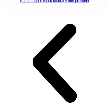
Kašaste perle (seed beads) 4 mm providna
POGLEDAJ