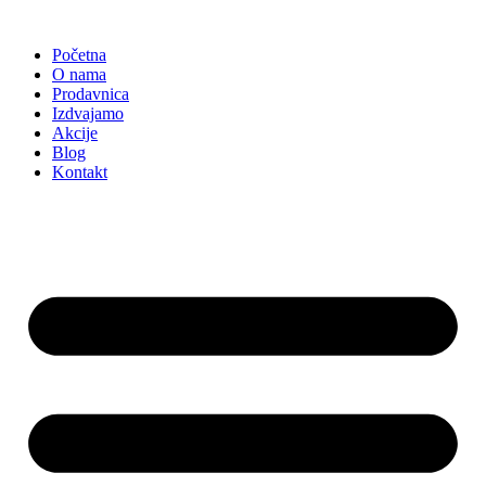
Skočite
na
Početna
sadržaj
O nama
Prodavnica
Izdvajamo
Akcije
Blog
Kontakt