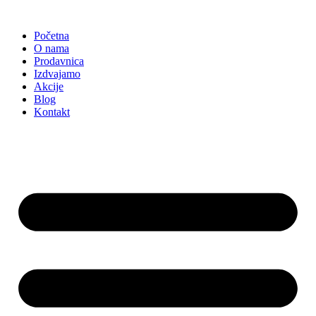
Skočite
na
Početna
sadržaj
O nama
Prodavnica
Izdvajamo
Akcije
Blog
Kontakt