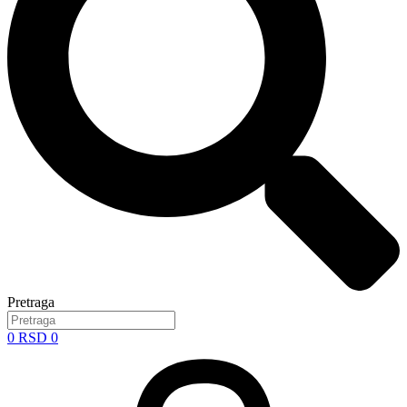
Pretraga
0
RSD
0