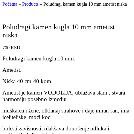
Početna
»
Products
»
Poludragi kamen kugla 10 mm ametist niska
Poludragi kamen kugla 10 mm ametist
niska
700
RSD
Poludragi kamen kugla 10 mm.
Ametist.
Niska 40 cm-40 kom.
Ametist je kamen VODOLIJA, ublažava starh , stvara
harmoniju posebno izmedju
muškarca i žene, otklanaj strahove i daje miran san, ima
iceliteljske moći kod
bolesti zavisnosti, olakšava donošenje odluka i