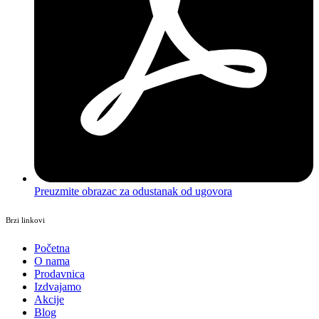
Preuzmite obrazac za odustanak od ugovora
Brzi linkovi
Početna
O nama
Prodavnica
Izdvajamo
Akcije
Blog