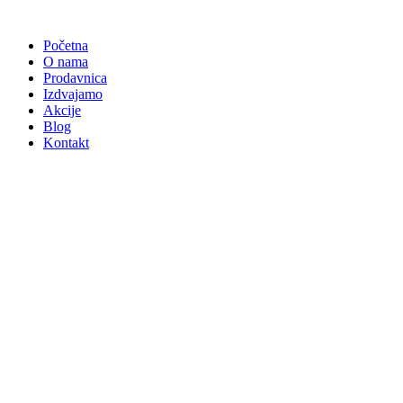
Skočite
na
Početna
sadržaj
O nama
Prodavnica
Izdvajamo
Akcije
Blog
Kontakt