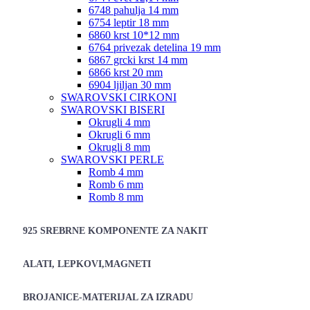
6748 pahulja 14 mm
6754 leptir 18 mm
6860 krst 10*12 mm
6764 privezak detelina 19 mm
6867 grcki krst 14 mm
6866 krst 20 mm
6904 ljiljan 30 mm
SWAROVSKI CIRKONI
SWAROVSKI BISERI
Okrugli 4 mm
Okrugli 6 mm
Okrugli 8 mm
SWAROVSKI PERLE
Romb 4 mm
Romb 6 mm
Romb 8 mm
925 SREBRNE KOMPONENTE ZA NAKIT
ALATI, LEPKOVI,MAGNETI
BROJANICE-MATERIJAL ZA IZRADU