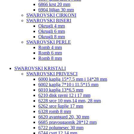
6866 krst 20 mm
6904 ljiljan 30 mm
SWAROVSKI CIRKONI
SWAROVSKI BISERI
Okrugli 4 mm
Okrugli 6 mm
Okrugli 8 mm
SWAROVSKI PERLE
Romb 4 mm
Romb 6 mm
Romb 8 mm
SWAROVSKI KRISTALI
SWAROVSKI PRIVESCI
6000 kaplja 15*7.5 mm i 14*28 mm
6002 kaplja 7*10 i 11.5*15 mm
6010 kaplja 13*6.5 mm
6210 disk ravni 12 i 17 mm
6228 srce 10 mm,14 mm, 28 mm
6262 srce šuplje 17 mm
6328 romb 8 mm
6620 avantgard 20, 30 mm
6685 pravougaonik 28*12 mm
6722 polumesec 30 mm
6744 cvet 12,14 mm