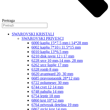
Pretraga
SWAROVSKI KRISTALI
SWAROVSKI PRIVESCI
6000 kaplja 15*7.5 mm i 14*28 mm
6002 kaplja 7*10 i 11.5*15 mm
6010 kaplja 13*6.5 mm
6210 disk ravni 12 i 17 mm
6228 srce 10 mm,14 mm, 28 mm
6262 srce šuplje 17 mm
6328 romb 8 mm
6620 avantgard 20, 30 mm
6685 pravougaonik 28*12 mm
6722 polumesec 30 mm
6744 cvet 12,14 mm
6748 pahulja 14 mm
6754 leptir 18 mm
6860 krst 10*12 mm
6764 privezak detelina 19 mm
6867 grcki krst 14 mm