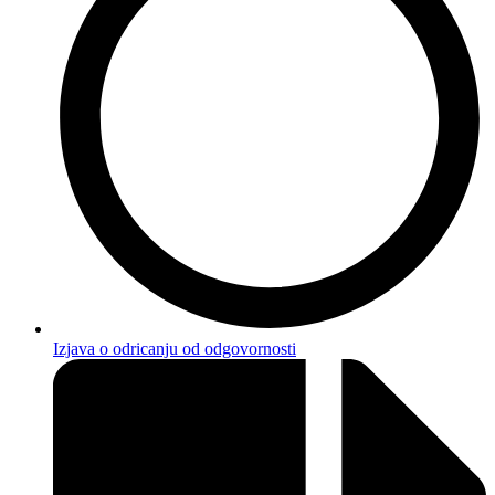
Izjava o odricanju od odgovornosti