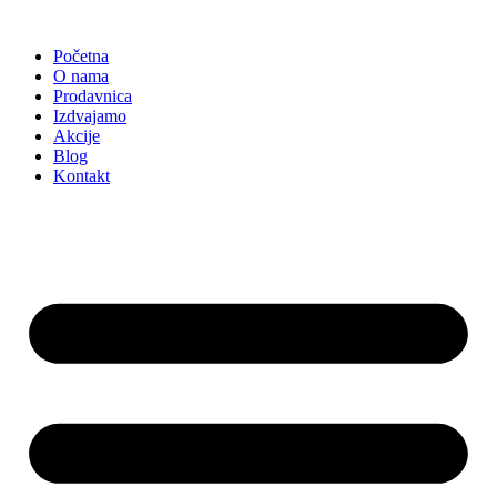
Skočite
na
Početna
sadržaj
O nama
Prodavnica
Izdvajamo
Akcije
Blog
Kontakt