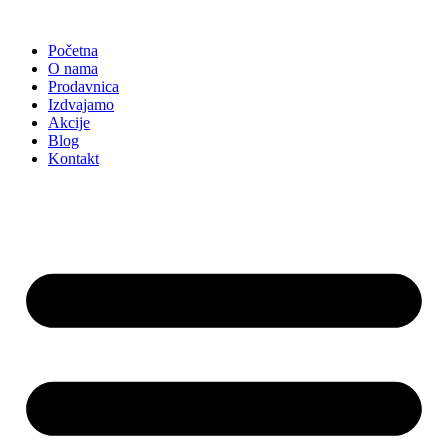
Skočite
na
Početna
sadržaj
O nama
Prodavnica
Izdvajamo
Akcije
Blog
Kontakt