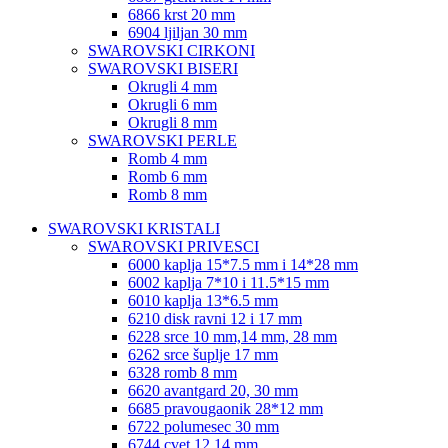
6866 krst 20 mm
6904 ljiljan 30 mm
SWAROVSKI CIRKONI
SWAROVSKI BISERI
Okrugli 4 mm
Okrugli 6 mm
Okrugli 8 mm
SWAROVSKI PERLE
Romb 4 mm
Romb 6 mm
Romb 8 mm
SWAROVSKI KRISTALI
SWAROVSKI PRIVESCI
6000 kaplja 15*7.5 mm i 14*28 mm
6002 kaplja 7*10 i 11.5*15 mm
6010 kaplja 13*6.5 mm
6210 disk ravni 12 i 17 mm
6228 srce 10 mm,14 mm, 28 mm
6262 srce šuplje 17 mm
6328 romb 8 mm
6620 avantgard 20, 30 mm
6685 pravougaonik 28*12 mm
6722 polumesec 30 mm
6744 cvet 12,14 mm