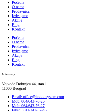
Početna
O nama
Prodavnica
Izdvajamo
Akcije
Blog
Kontakt
Početna
O nama
Prodavnica
Izdvajamo
Akcije
Blog
Kontakt
Informacije
Vojvode Dobrnjca 44, stan 1
11000 Beograd
Email: office@hobbitsystem.com
Mob: 064/643-76-26
Mob: 064/643-76-27
Fiksni: 011/241-32-46