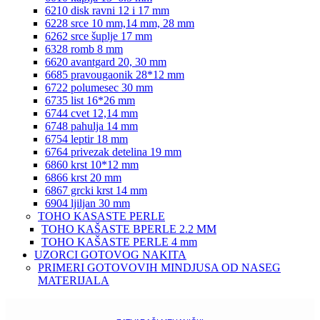
6210 disk ravni 12 i 17 mm
6228 srce 10 mm,14 mm, 28 mm
6262 srce šuplje 17 mm
6328 romb 8 mm
6620 avantgard 20, 30 mm
6685 pravougaonik 28*12 mm
6722 polumesec 30 mm
6735 list 16*26 mm
6744 cvet 12,14 mm
6748 pahulja 14 mm
6754 leptir 18 mm
6764 privezak detelina 19 mm
6860 krst 10*12 mm
6866 krst 20 mm
6867 grcki krst 14 mm
6904 ljiljan 30 mm
TOHO KASASTE PERLE
TOHO KAŠASTE BPERLE 2.2 MM
TOHO KAŠASTE PERLE 4 mm
UZORCI GOTOVOG NAKITA
PRIMERI GOTOVOVIH MINDJUSA OD NASEG
MATERIJALA