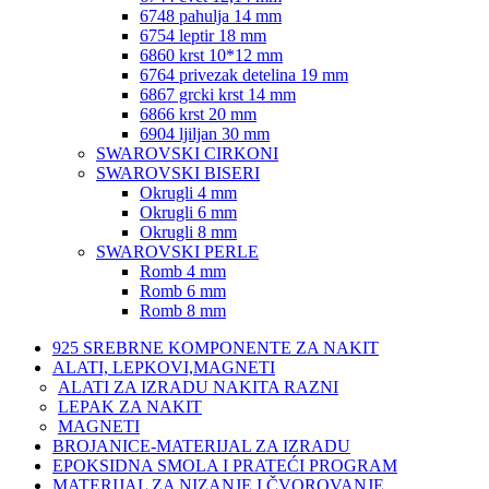
6748 pahulja 14 mm
6754 leptir 18 mm
6860 krst 10*12 mm
6764 privezak detelina 19 mm
6867 grcki krst 14 mm
6866 krst 20 mm
6904 ljiljan 30 mm
SWAROVSKI CIRKONI
SWAROVSKI BISERI
Okrugli 4 mm
Okrugli 6 mm
Okrugli 8 mm
SWAROVSKI PERLE
Romb 4 mm
Romb 6 mm
Romb 8 mm
925 SREBRNE KOMPONENTE ZA NAKIT
ALATI, LEPKOVI,MAGNETI
ALATI ZA IZRADU NAKITA RAZNI
LEPAK ZA NAKIT
MAGNETI
BROJANICE-MATERIJAL ZA IZRADU
EPOKSIDNA SMOLA I PRATEĆI PROGRAM
MATERIJAL ZA NIZANJE I ČVOROVANJE