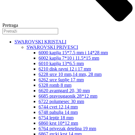
Pretraga
SWAROVSKI KRISTALI
SWAROVSKI PRIVESCI
6000 kaplja 15*7.5 mm i 14*28 mm
6002 kaplja 7*10 i 11.5*15 mm
6010 kaplja 13*6.5 mm
6210 disk ravni 12 i 17 mm
6228 srce 10 mm,14 mm, 28 mm
6262 srce šuplje 17 mm
6328 romb 8 mm
6620 avantgard 20, 30 mm
6685 pravougaonik 28*12 mm
6722 polumesec 30 mm
6744 cvet 12,14 mm
6748 pahulja 14 mm
6754 leptir 18 mm
6860 krst 10*12 mm
6764 privezak detelina 19 mm
6867 grcki krst 14 mm