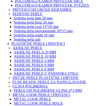
POLUDRAGI KAMEN PRIVEZAK SRCE
POLUDRAGI KAMEN PRIVEZAK ZVEZDA
PRIVESCI OD GRČKE KERAMIKE
SEDEFNE PERLE
Sedefna perla disk 20 mm
Sedefna perla krug 20 mm
Sedefna perla oval 13*18 mm
Sedefna perla pravougaonik 10*15 mm
Sedefna perla romb 10 mm
Sedefna perla zub
PLASTIČNE PERLE I PRIVESCI
AKRILNE PERLE
AKRILNE PERLA 20 MM
AKRILNE PERLE 10 MM
AKRILNE PERLE 4 MM
AKRILNE PERLE 6 MM
AKRILNE PERLE 8 MM
AKRILNE PERLE U PANDORA STILU
DEČIJE PERLE PLASTIČNE I DRVENE
FUSE BEADS- PERLE ZA NAPEGLAVANJE
GLINA POLIMERNA
PERLE OD POLIMERNE GLINE 6*1 MM
METAL LOOK PERLE I PRIVESCI
METAL LOOK PERLE
METAL LOOK PERLE MALE