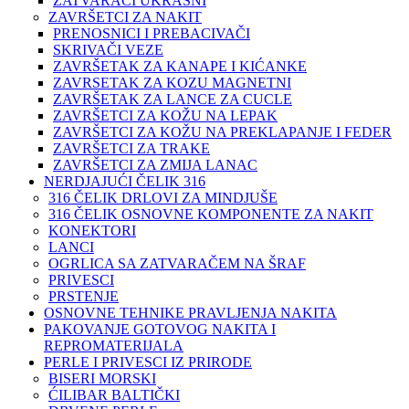
ZATVARAČI UKRASNI
ZAVRŠETCI ZA NAKIT
PRENOSNICI I PREBACIVAČI
SKRIVAČI VEZE
ZAVRŠETAK ZA KANAPE I KIĆANKE
ZAVRSETAK ZA KOZU MAGNETNI
ZAVRŠETAK ZA LANCE ZA CUCLE
ZAVRŠETCI ZA KOŽU NA LEPAK
ZAVRŠETCI ZA KOŽU NA PREKLAPANJE I FEDER
ZAVRŠETCI ZA TRAKE
ZAVRŠETCI ZA ZMIJA LANAC
NERDJAJUĆI ČELIK 316
316 ČELIK DRLOVI ZA MINDJUŠE
316 ČELIK OSNOVNE KOMPONENTE ZA NAKIT
KONEKTORI
LANCI
OGRLICA SA ZATVARAČEM NA ŠRAF
PRIVESCI
PRSTENJE
OSNOVNE TEHNIKE PRAVLJENJA NAKITA
PAKOVANJE GOTOVOG NAKITA I
REPROMATERIJALA
PERLE I PRIVESCI IZ PRIRODE
BISERI MORSKI
ĆILIBAR BALTIČKI