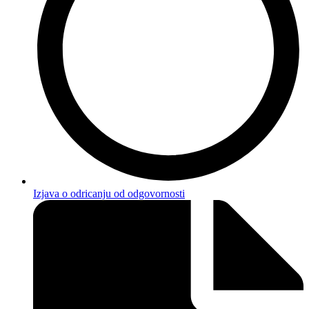
Izjava o odricanju od odgovornosti